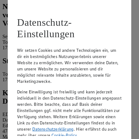
Name und Kontaktdaten der
verantwortlichen Stelle und ggf. deren
Datenschutz-
Vertretung:
Einstellungen
Sebastian Berndt e.K.
Torgelower Straße 58
17309 Pasewalk
Wir setzen Cookies und andere Technologien ein, um
dir ein bestmögliches Nutzungserlebnis unserer
Standort des Marktes:
Website zu ermöglichen. Wir verwenden deine Daten,
um unsere Website zu personalisieren und dir
Torgelower Straße 58
möglichst relevante Inhalte anzubieten, sowie für
17309 Pasewalk
Marketingzwecke.
Kontaktdaten des betrieblichen
Deine Einwilligung ist freiwillig und kann jederzeit
individuell in den Datenschutz-Einstellungen angepasst
Datenschutzbeauftragten:
werden. Bitte beachte, dass auf Basis deiner
Einstellungen ggf. nicht mehr alle Funktionalitäten zur
EDEKA Nordwest Stiftung & Co. KG
Verfügung stehen. Weitere Erklärungen sowie einen
Datenschutzbeauftragter
Link zu den Datenschutz-Einstellungen findest du in
Edekaplatz 1
unserer
Datenschutzerklärung
. Hier erfährst du auch
47445 Moers
mehr über unsere
Cookie-Policy
.
Mail:
nw_datenschutz@edeka.de