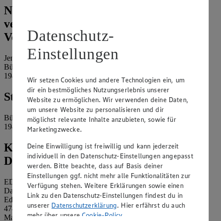
Name und Kontaktdaten der
verantwortlichen Stelle und ggf. deren
Datenschutz-
Vertretung:
Einstellungen
Jens Meier e.K.
Bützower Straße 1
19417 Warin
Wir setzen Cookies und andere Technologien ein, um
dir ein bestmögliches Nutzungserlebnis unserer
Standort des Marktes:
Website zu ermöglichen. Wir verwenden deine Daten,
um unsere Website zu personalisieren und dir
Bützower Straße 1
möglichst relevante Inhalte anzubieten, sowie für
19417 Warin
Marketingzwecke.
Kontaktdaten des betrieblichen
Deine Einwilligung ist freiwillig und kann jederzeit
individuell in den Datenschutz-Einstellungen angepasst
Datenschutzbeauftragten:
werden. Bitte beachte, dass auf Basis deiner
Einstellungen ggf. nicht mehr alle Funktionalitäten zur
EDEKA Nordwest Stiftung & Co. KG
Verfügung stehen. Weitere Erklärungen sowie einen
Datenschutzbeauftragter
Link zu den Datenschutz-Einstellungen findest du in
Edekaplatz 1
unserer
Datenschutzerklärung
. Hier erfährst du auch
47445 Moers
mehr über unsere
Cookie-Policy
.
Mail:
nw_datenschutz@edeka.de