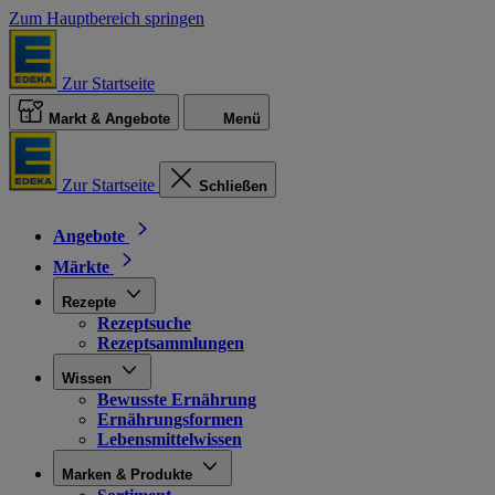
Zum Hauptbereich springen
Zur Startseite
Markt & Angebote
Menü
Zur Startseite
Schließen
Angebote
Märkte
Rezepte
Rezeptsuche
Rezeptsammlungen
Wissen
Bewusste Ernährung
Ernährungsformen
Lebensmittelwissen
Marken & Produkte