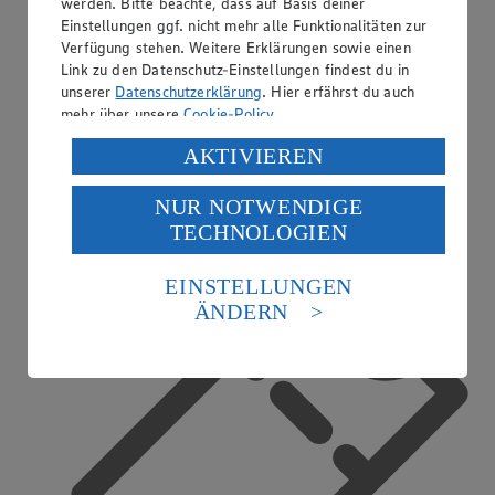
werden. Bitte beachte, dass auf Basis deiner
Einstellungen ggf. nicht mehr alle Funktionalitäten zur
Verfügung stehen. Weitere Erklärungen sowie einen
Link zu den Datenschutz-Einstellungen findest du in
unserer
Datenschutzerklärung
. Hier erfährst du auch
mehr über unsere
Cookie-Policy
.
Verarbeitung deiner personenbezogenen Daten in den
AKTIVIEREN
USA durch Facebook und YouTube:
Bargeldauszahlung
NUR NOTWENDIGE
Wenn du auf „Aktivieren“ klickst, willigst du im Sinne
TECHNOLOGIEN
des Art. 49 Abs. 1 Satz 1 lit. a) DSGVO ein, dass deine
Daten in den USA verarbeitet werden. Der EuGH sieht
die USA als Land mit einem nach europäischen
EINSTELLUNGEN
Standards nicht angemessenen Datenschutzniveau an.
ÄNDERN
Es besteht das Risiko eines Zugriffs durch US-
amerikanische Behörden.
Informationen zum Herausgeber der Seite findest du
im
Impressum