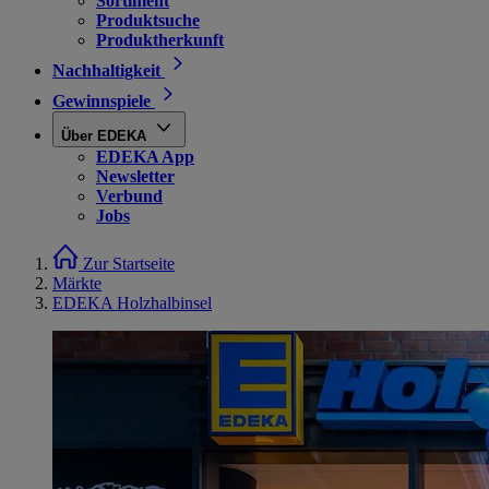
Sortiment
Produktsuche
Produktherkunft
Nachhaltigkeit
Gewinnspiele
Über EDEKA
EDEKA App
Newsletter
Verbund
Jobs
Zur Startseite
Märkte
EDEKA Holzhalbinsel