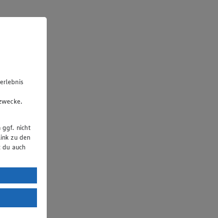
erlebnis
u
gzwecke.
 ggf. nicht
ink zu den
t du auch
uTube:
. a) DSGVO
Land mit
esteht das