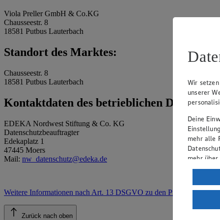
Viola Preller GmbH & Co.KG
Chausseestr. 8
18581 Putbus Lauterbach
Standort des Marktes:
Date
Chausseestr. 8
18581 Putbus Lauterbach
Wir setzen
unserer We
Kontaktdaten des betrieblichen Datenschu
personalis
Deine Einwi
EDEKA Nordwest Stiftung & Co. KG
Einstellun
Datenschutzbeauftragter
mehr alle 
Edekaplatz 1
Datenschut
47445 Moers
mehr über
Mail:
nw_datenschutz@edeka.de
Verarbeit
Wenn du au
Weitere Informationen nach Art. 13 DSGVO zu den Prozessen
.
ein, dass 
einem nach
Zurück nach oben