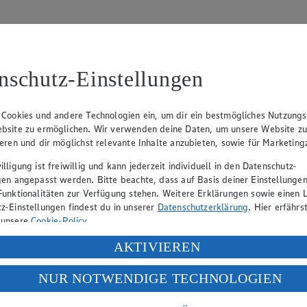
nschutz-Einstellungen
 Cookies und andere Technologien ein, um dir ein bestmögliches Nutzungs
bsite zu ermöglichen. Wir verwenden deine Daten, um unsere Website z
tzbeauftragten:
ieren und dir möglichst relevante Inhalte anzubieten, sowie für Marketin
lligung ist freiwillig und kann jederzeit individuell in den Datenschutz-
gen angepasst werden. Bitte beachte, dass auf Basis deiner Einstellungen
Funktionalitäten zur Verfügung stehen. Weitere Erklärungen sowie einen L
z-Einstellungen findest du in unserer
Datenschutzerklärung
. Hier erfährs
 unsere
Cookie-Policy
.
ung deiner personenbezogenen Daten in den USA durch Facebook und Yo
AKTIVIEREN
f „Aktivieren“ klickst, willigst du im Sinne des Art. 49 Abs. 1 Satz 1 lit
NUR NOTWENDIGE TECHNOLOGIEN
deine Daten in den USA verarbeitet werden. Der EuGH sieht die USA als 
 europäischen Standards nicht angemessenen Datenschutzniveau an. Es b