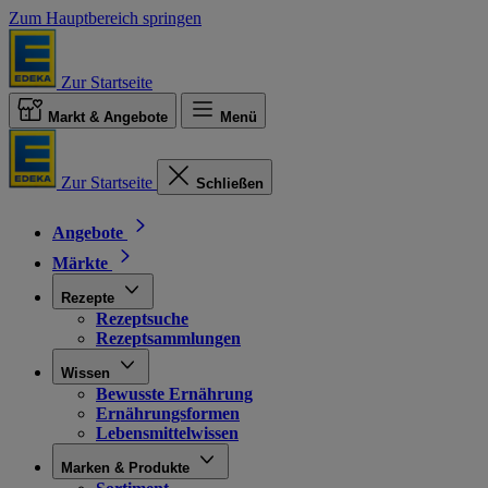
Zum Hauptbereich springen
Zur Startseite
Markt & Angebote
Menü
Zur Startseite
Schließen
Angebote
Märkte
Rezepte
Rezeptsuche
Rezeptsammlungen
Wissen
Bewusste Ernährung
Ernährungsformen
Lebensmittelwissen
Marken & Produkte