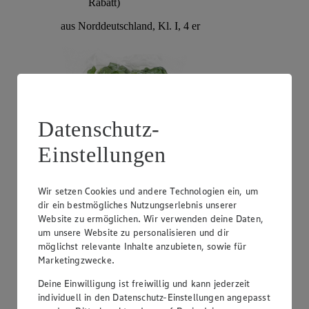
Rabatt)
aus Norddeutschland, Kl. I, 4 er
Datenschutz-
Einstellungen
Wir setzen Cookies und andere Technologien ein, um
Angebot:
Looye Cherry Rispentomaten
dir ein bestmögliches Nutzungserlebnis unserer
Website zu ermöglichen. Wir verwenden deine Daten,
3.99
-15%
um unsere Website zu personalisieren und dir
Rabattierter Preis von 3.99€ (Insgesamt -15%
möglichst relevante Inhalte anzubieten, sowie für
Rabatt)
Marketingzwecke.
aus den Niederlanden, Kl. I, 180 g, (1 kg = 22,17)
Deine Einwilligung ist freiwillig und kann jederzeit
individuell in den Datenschutz-Einstellungen angepasst