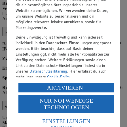
Rechtsgrundlage:
Art. 6 Abs. 1 lit. c) DSGVO (rechtliche
dir ein bestmögliches Nutzungserlebnis unserer
Verpflichtung, z. B. aus StPO oder Polizeigesetzen); Art. 6 Abs. 1
Website zu ermöglichen. Wir verwenden deine Daten,
lit. f) DSGVO (berechtigtes Interesse an Kooperation zur
um unsere Website zu personalisieren und dir
Aufklärung von Straftaten).
möglichst relevante Inhalte anzubieten, sowie für
Marketingzwecke.
Internetauftritt
Deine Einwilligung ist freiwillig und kann jederzeit
individuell in den Datenschutz-Einstellungen angepasst
Beim Besuch unserer Website verarbeiten wir Nutzungsdaten (z. B.
werden. Bitte beachte, dass auf Basis deiner
IP-Adresse, Browsertyp, Seitenaufrufe).
Einstellungen ggf. nicht mehr alle Funktionalitäten zur
Zweck:
Bereitstellung und Optimierung der Website.
Verfügung stehen. Weitere Erklärungen sowie einen
Link zu den Datenschutz-Einstellungen findest du in
Empfänger
: Hosting-Dienstleister, ggf. Webanalyseanbieter.
unserer
Datenschutzerklärung
. Hier erfährst du auch
mehr über unsere
Cookie-Policy
.
Speicherdauer:
Max. 14 Monate.
Verarbeitung deiner personenbezogenen Daten in den
AKTIVIEREN
Rechtsgrundlage:
Art. 6 Abs. 1 lit. f) DSGVO; bei Cookies Art. 6
USA durch Facebook und YouTube:
Abs. 1 lit. a) DSGVO.
NUR NOTWENDIGE
Wenn du auf „Aktivieren“ klickst, willigst du im Sinne
TECHNOLOGIEN
des Art. 49 Abs. 1 Satz 1 lit. a) DSGVO ein, dass deine
Marktorganisation
Daten in den USA verarbeitet werden. Der EuGH sieht
Unter Marktorganisation fallen die interne Organisation des
die USA als Land mit einem nach europäischen
EINSTELLUNGEN
Marktbetriebs, einschließlich Lagerverwaltung,
Standards nicht angemessenen Datenschutzniveau an.