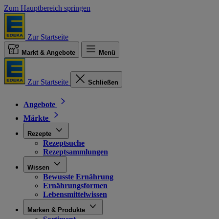
Zum Hauptbereich springen
Zur Startseite
Markt & Angebote
Menü
Zur Startseite
Schließen
Angebote
Märkte
Rezepte
Rezeptsuche
Rezeptsammlungen
Wissen
Bewusste Ernährung
Ernährungsformen
Lebensmittelwissen
Marken & Produkte