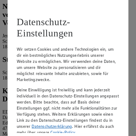
Name und Kontaktdaten der
verantwortlichen Stelle und ggf. deren
Datenschutz-
Vertretung:
Einstellungen
Jens Märkte Jens GmbH & Co.KG
Schulstr. 5
18147 Rostock-Gehlsdorf
Wir setzen Cookies und andere Technologien ein, um
dir ein bestmögliches Nutzungserlebnis unserer
Standort des Marktes:
Website zu ermöglichen. Wir verwenden deine Daten,
um unsere Website zu personalisieren und dir
Schulstr. 5
möglichst relevante Inhalte anzubieten, sowie für
18147 Rostock-Gehlsdorf
Marketingzwecke.
Kontaktdaten des betrieblichen
Deine Einwilligung ist freiwillig und kann jederzeit
individuell in den Datenschutz-Einstellungen angepasst
Datenschutzbeauftragten:
werden. Bitte beachte, dass auf Basis deiner
Einstellungen ggf. nicht mehr alle Funktionalitäten zur
EDEKA Nordwest Stiftung & Co. KG
Verfügung stehen. Weitere Erklärungen sowie einen
Datenschutzbeauftragter
Link zu den Datenschutz-Einstellungen findest du in
Edekaplatz 1
unserer
Datenschutzerklärung
. Hier erfährst du auch
47445 Moers
mehr über unsere
Cookie-Policy
.
Mail:
nw_datenschutz@edeka.de