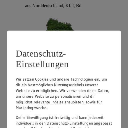
aus Norddeutschland, Kl. I, Bd.
Datenschutz-
Einstellungen
Angebot:
EDEKA Regional Romanasalatherzen
Wir setzen Cookies und andere Technologien ein, um
dir ein bestmögliches Nutzungserlebnis unserer
1.99
-20%
Website zu ermöglichen. Wir verwenden deine Daten,
Rabattierter Preis von 1.99€ (Insgesamt -20%
um unsere Website zu personalisieren und dir
Rabatt)
möglichst relevante Inhalte anzubieten, sowie für
aus Norddeutschland, Kl. I, 4 er
Marketingzwecke.
Deine Einwilligung ist freiwillig und kann jederzeit
individuell in den Datenschutz-Einstellungen angepasst