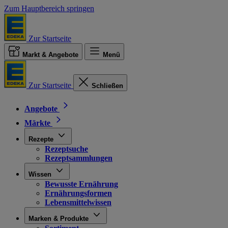
Zum Hauptbereich springen
Zur Startseite
Markt & Angebote
Menü
Zur Startseite
Schließen
Angebote
Märkte
Rezepte
Rezeptsuche
Rezeptsammlungen
Wissen
Bewusste Ernährung
Ernährungsformen
Lebensmittelwissen
Marken & Produkte