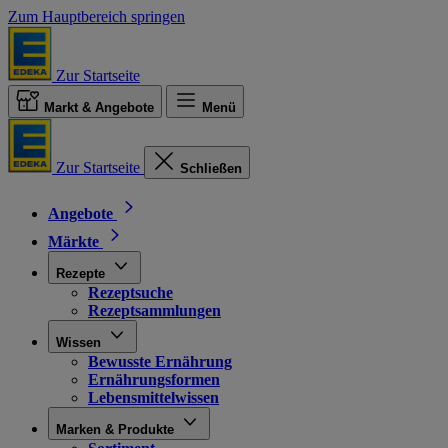
Zum Hauptbereich springen
Zur Startseite
Markt & Angebote
Menü
Zur Startseite
Schließen
Angebote
Märkte
Rezepte
Rezeptsuche
Rezeptsammlungen
Wissen
Bewusste Ernährung
Ernährungsformen
Lebensmittelwissen
Marken & Produkte