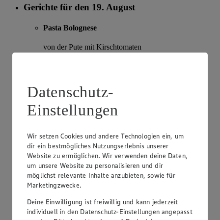
Gerichte für den 19. August
Pasta Bolognese
von der Pute mit Kirschtomaten
Preis für das Gericht:
8,00 €
Gerichte für den 20. August
Datenschutz-
Curry Wurst
Einstellungen
dazu Kartoffelspalten
Wir setzen Cookies und andere Technologien ein, um
Preis für das Gericht:
6,40 €
dir ein bestmögliches Nutzungserlebnis unserer
Website zu ermöglichen. Wir verwenden deine Daten,
Gerichte für den 21. August
um unsere Website zu personalisieren und dir
möglichst relevante Inhalte anzubieten, sowie für
Grillgemüse
Marketingzwecke.
mit Ofen-Kartoffeln und Kräuter-Schmand
Deine Einwilligung ist freiwillig und kann jederzeit
individuell in den Datenschutz-Einstellungen angepasst
Preis für das Gericht:
8,80 €