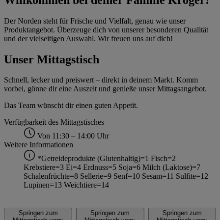
Der Norden steht für Frische und Vielfalt, genau wie unser
Produktangebot. Überzeuge dich von unserer besonderen Qualität
und der vielseitigen Auswahl. Wir freuen uns auf dich!
Unser Mittagstisch
Schnell, lecker und preiswert – direkt in deinem Markt. Komm
vorbei, gönne dir eine Auszeit und genieße unser Mittagsangebot.
Das Team wünscht dir einen guten Appetit.
Verfügbarkeit des Mittagstisches
Von 11:30 – 14:00 Uhr
Weitere Informationen
*Getreideprodukte (Glutenhaltig)=1 Fisch=2
Krebstiere=3 Ei=4 Erdnuss=5 Soja=6 Milch (Laktose)=7
Schalenfrüchte=8 Sellerie=9 Senf=10 Sesam=11 Sulfite=12
Lupinen=13 Weichtiere=14
Springen zum
Springen zum
Springen zum