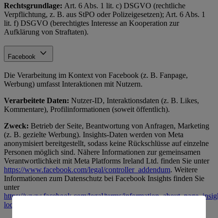
Rechtsgrundlage:
Art. 6 Abs. 1 lit. c) DSGVO (rechtliche
Verpflichtung, z. B. aus StPO oder Polizeigesetzen); Art. 6 Abs. 1
lit. f) DSGVO (berechtigtes Interesse an Kooperation zur
Aufklärung von Straftaten).
Facebook
Die Verarbeitung im Kontext von Facebook (z. B. Fanpage,
Werbung) umfasst Interaktionen mit Nutzern.
Verarbeitete Daten:
Nutzer-ID, Interaktionsdaten (z. B. Likes,
Kommentare), Profilinformationen (soweit öffentlich).
Zweck:
Betrieb der Seite, Beantwortung von Anfragen, Marketing
(z. B. gezielte Werbung). Insights-Daten werden von Meta
anonymisiert bereitgestellt, sodass keine Rückschlüsse auf einzelne
Personen möglich sind. Nähere Informationen zur gemeinsamen
Verantwortlichkeit mit Meta Platforms Ireland Ltd. finden Sie unter
https://www.facebook.com/legal/controller_addendum
. Weitere
Informationen zum Datenschutz bei Facebook Insights finden Sie
unter
https://www.facebook.com/legal/terms/information_about_page_insig
locale=de_DE
.