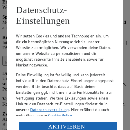
Empfänger:
Meta (als gemeinsamer Verantwortlicher), ggf.
Werbeagenturen.
Datenschutz-
Speicherdauer:
Solange das Profil aktiv ist oder bis Widerruf,
Einstellungen
Meta-speicher nach deren Richtlinien. Hinweis: Insights-Daten sind
anonymisiert.
Wir setzen Cookies und andere Technologien ein, um
Rechtsgrundlage:
Art. 6 Abs. 1 lit. f) DSGVO (berechtigtes
dir ein bestmögliches Nutzungserlebnis unserer
Interesse an Social-Media-Präsenz); für Werbung Art. 6 Abs. 1 lit. a)
Website zu ermöglichen. Wir verwenden deine Daten,
DSGVO (Einwilligung über Facebook-Einstellungen).
um unsere Website zu personalisieren und dir
möglichst relevante Inhalte anzubieten, sowie für
Instagram
Marketingzwecke.
Die Verarbeitung im Kontext von Instagram (z. B.
Deine Einwilligung ist freiwillig und kann jederzeit
Unternehmensprofil, Werbung) umfasst Interaktionen mit Nutzern
individuell in den Datenschutz-Einstellungen angepasst
sowie die Veröffentlichung und Analyse von Inhalten (z. B. Stories,
werden. Bitte beachte, dass auf Basis deiner
Posts).
Einstellungen ggf. nicht mehr alle Funktionalitäten zur
Verfügung stehen. Weitere Erklärungen sowie einen
Verarbeitete Daten:
Nutzer-ID, Interaktionsdaten (z. B. Likes,
Link zu den Datenschutz-Einstellungen findest du in
Kommentare), Profilinformationen (soweit öffentlich), Inhaltsdaten.
unserer
Datenschutzerklärung
. Hier erfährst du auch
Zweck:
Betrieb der Instagram-Präsenz, Beantwortung von
mehr über unsere
Cookie-Policy
.
Anfragen, Marketing (z. B. gezielte Werbung) und Community-
Building. Insights-Daten werden von Meta anonymisiert
Verarbeitung deiner personenbezogenen Daten in den
AKTIVIEREN
bereitgestellt, sodass keine Rückschlüsse auf einzelne Personen