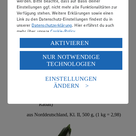
werden. Bitte beachte, dass auf Basis deiner
Einstellungen ggf. nicht mehr alle Funktionalitäten zur
aus Norddeutschland, Kl. I, 900 g, (1 kg = 2,21)
Verfügung stehen. Weitere Erklärungen sowie einen
Link zu den Datenschutz-Einstellungen findest du in
unserer
Datenschutzerklärung
. Hier erfährst du auch
mehr über unsere
Cookie-Policy
.
Verarbeitung deiner personenbezogenen Daten in den
AKTIVIEREN
USA durch Facebook und YouTube:
NUR NOTWENDIGE
Wenn du auf „Aktivieren“ klickst, willigst du im Sinne
TECHNOLOGIEN
des Art. 49 Abs. 1 Satz 1 lit. a) DSGVO ein, dass deine
Daten in den USA verarbeitet werden. Der EuGH sieht
die USA als Land mit einem nach europäischen
EINSTELLUNGEN
Angebot:
EDEKA Regional Bio Zucchini
Standards nicht angemessenen Datenschutzniveau an.
ÄNDERN
Es besteht das Risiko eines Zugriffs durch US-
1.49
-40%
amerikanische Behörden.
Rabattierter Preis von 1.49€ (Insgesamt -40%
Rabatt)
Informationen zum Herausgeber der Seite findest du
im
Impressum
aus Norddeutschland, Kl. II, 500 g, (1 kg = 2,98)