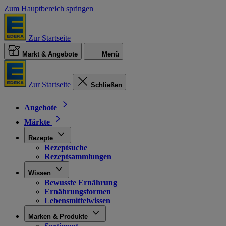
Zum Hauptbereich springen
Zur Startseite
Markt & Angebote
Menü
Zur Startseite
Schließen
Angebote
Märkte
Rezepte
Rezeptsuche
Rezeptsammlungen
Wissen
Bewusste Ernährung
Ernährungsformen
Lebensmittelwissen
Marken & Produkte