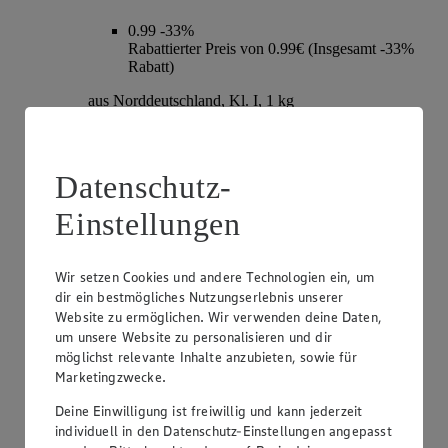
0.99
-33%
Rabattierter Preis von 0.99€ (Insgesamt -33%
Rabatt)
aus Norddeutschland, Kl. I, 1 kg
Datenschutz-
Einstellungen
Wir setzen Cookies und andere Technologien ein, um
dir ein bestmögliches Nutzungserlebnis unserer
Website zu ermöglichen. Wir verwenden deine Daten,
um unsere Website zu personalisieren und dir
Angebot:
EDEKA Regional Tafeläpfel Elstar,
möglichst relevante Inhalte anzubieten, sowie für
Braeburn oder Wellant
Marketingzwecke.
1.99
-33%
Deine Einwilligung ist freiwillig und kann jederzeit
Rabattierter Preis von 1.99€ (Insgesamt -33%
individuell in den Datenschutz-Einstellungen angepasst
Rabatt)