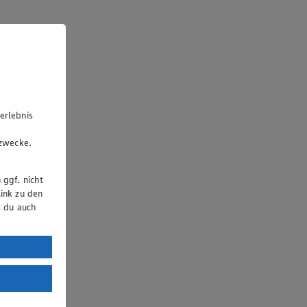
erlebnis
u
gzwecke.
 ggf. nicht
ink zu den
t du auch
uTube:
. a) DSGVO
Land mit
esteht das