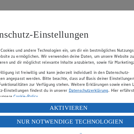
nschutz-Einstellungen
 Cookies und andere Technologien ein, um dir ein bestmögliches Nutzungs
bsite zu ermöglichen. Wir verwenden deine Daten, um unsere Website z
tzbeauftragten:
ieren und dir möglichst relevante Inhalte anzubieten, sowie für Marketin
lligung ist freiwillig und kann jederzeit individuell in den Datenschutz-
gen angepasst werden. Bitte beachte, dass auf Basis deiner Einstellungen
Funktionalitäten zur Verfügung stehen. Weitere Erklärungen sowie einen L
z-Einstellungen findest du in unserer
Datenschutzerklärung
. Hier erfährs
 unsere
Cookie-Policy
.
ung deiner personenbezogenen Daten in den USA durch Facebook und Yo
AKTIVIEREN
f „Aktivieren“ klickst, willigst du im Sinne des Art. 49 Abs. 1 Satz 1 lit
NUR NOTWENDIGE TECHNOLOGIEN
deine Daten in den USA verarbeitet werden. Der EuGH sieht die USA als 
 europäischen Standards nicht angemessenen Datenschutzniveau an. Es b