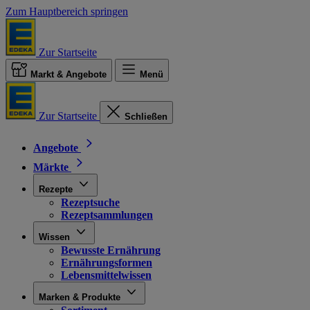
Zum Hauptbereich springen
Zur Startseite
Markt & Angebote
Menü
Zur Startseite
Schließen
Angebote
Märkte
Rezepte
Rezeptsuche
Rezeptsammlungen
Wissen
Bewusste Ernährung
Ernährungsformen
Lebensmittelwissen
Marken & Produkte