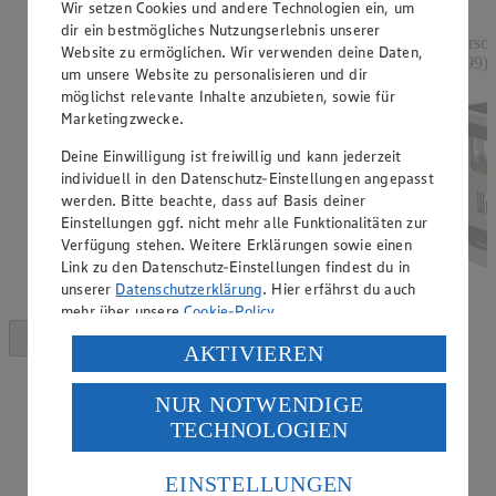
Rabatt)
Wir setzen Cookies und andere Technologien ein, um
dir ein bestmögliches Nutzungserlebnis unserer
versch. Sorten, 250 - 254 g, (1 kg = 7,52 - 7,40)
versch
Website zu ermöglichen. Wir verwenden deine Daten,
0,99)
um unsere Website zu personalisieren und dir
möglichst relevante Inhalte anzubieten, sowie für
Marketingzwecke.
Deine Einwilligung ist freiwillig und kann jederzeit
individuell in den Datenschutz-Einstellungen angepasst
werden. Bitte beachte, dass auf Basis deiner
Einstellungen ggf. nicht mehr alle Funktionalitäten zur
Verfügung stehen. Weitere Erklärungen sowie einen
Link zu den Datenschutz-Einstellungen findest du in
unserer
Datenschutzerklärung
. Hier erfährst du auch
mehr über unsere
Cookie-Policy
.
Verarbeitung deiner personenbezogenen Daten in den
AKTIVIEREN
USA durch Facebook und YouTube:
NUR NOTWENDIGE
Wenn du auf „Aktivieren“ klickst, willigst du im Sinne
TECHNOLOGIEN
des Art. 49 Abs. 1 Satz 1 lit. a) DSGVO ein, dass deine
Daten in den USA verarbeitet werden. Der EuGH sieht
die USA als Land mit einem nach europäischen
EINSTELLUNGEN