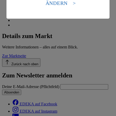
Standards nicht angemessenen Datenschutzniveau an.
ÄNDERN
Es besteht das Risiko eines Zugriffs durch US-
amerikanische Behörden.
Informationen zum Herausgeber der Seite findest du
im
Impressum
Details zum Markt
Weitere Informationen – alles auf einem Blick.
Zur Marktseite
Zurück nach oben
Zum Newsletter anmelden
Deine E-Mail-Adresse (Pflichtfeld)
Absenden
EDEKA auf Facebook
EDEKA auf Instagram