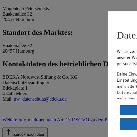
Magdalena Petersen e.K.
Baakenallee 32
20457 Hamburg
Standort des Marktes:
Date
Baakenallee 32
20457 Hamburg
Wir setzen
unserer We
Kontaktdaten des betrieblichen Datenschu
personalis
Deine Einwi
EDEKA Nordwest Stiftung & Co. KG
Einstellun
Datenschutzbeauftragter
mehr alle 
Edekaplatz 1
Datenschut
47445 Moers
mehr über
Mail:
nw_datenschutz@edeka.de
Verarbeit
Wenn du au
Weitere Informationen nach Art. 13 DSGVO zu den Prozessen
.
ein, dass 
einem nach
Zurück nach oben