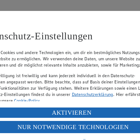
nschutz-Einstellungen
 Cookies und andere Technologien ein, um dir ein bestmögliches Nutzungs
bsite zu ermöglichen. Wir verwenden deine Daten, um unsere Website z
tzbeauftragten:
ieren und dir möglichst relevante Inhalte anzubieten, sowie für Marketin
lligung ist freiwillig und kann jederzeit individuell in den Datenschutz-
gen angepasst werden. Bitte beachte, dass auf Basis deiner Einstellungen
Funktionalitäten zur Verfügung stehen. Weitere Erklärungen sowie einen L
z-Einstellungen findest du in unserer
Datenschutzerklärung
. Hier erfährs
 unsere
Cookie-Policy
.
ung deiner personenbezogenen Daten in den USA durch Facebook und Yo
AKTIVIEREN
f „Aktivieren“ klickst, willigst du im Sinne des Art. 49 Abs. 1 Satz 1 lit
NUR NOTWENDIGE TECHNOLOGIEN
deine Daten in den USA verarbeitet werden. Der EuGH sieht die USA als 
 europäischen Standards nicht angemessenen Datenschutzniveau an. Es b