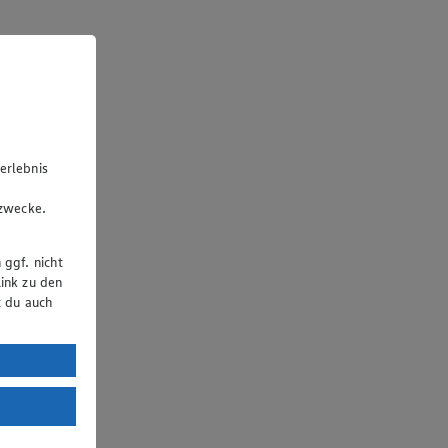
erlebnis
u
gzwecke.
 ggf. nicht
ink zu den
t du auch
uTube:
. a) DSGVO
Land mit
esteht das