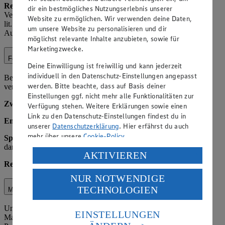
Rechtsgrundlage:
Art. 6 Abs. 1 lit. c) DSGVO (rechtliche
dir ein bestmögliches Nutzungserlebnis unserer
Verpflichtung, z. B. aus StPO oder Polizeigesetzen); Art. 6 Abs. 1
Website zu ermöglichen. Wir verwenden deine Daten,
lit. f) DSGVO (berechtigtes Interesse an Kooperation zur
um unsere Website zu personalisieren und dir
Aufklärung von Straftaten).
möglichst relevante Inhalte anzubieten, sowie für
Marketingzwecke.
Fotoservice
Deine Einwilligung ist freiwillig und kann jederzeit
individuell in den Datenschutz-Einstellungen angepasst
Bei Nutzung unseres Fotoservices (z. B. Druck von Bildern)
werden. Bitte beachte, dass auf Basis deiner
verarbeiten wir Bilddateien und ggf. Kontaktdaten.
Einstellungen ggf. nicht mehr alle Funktionalitäten zur
Zweck:
Erbringung der Dienstleistung.
Verfügung stehen. Weitere Erklärungen sowie einen
Link zu den Datenschutz-Einstellungen findest du in
Empfänger:
Fotoservice-Dienstleister als Auftragsverarbeiter.
unserer
Datenschutzerklärung
. Hier erfährst du auch
mehr über unsere
Cookie-Policy
.
Speicherdauer:
Bis zur Abholung bzw. Lieferung plus 30 Tage,
danach Löschung.
Verarbeitung deiner personenbezogenen Daten in den
AKTIVIEREN
USA durch Facebook und YouTube:
Rechtsgrundlage:
Art. 6 Abs. 1 lit. b) DSGVO.
NUR NOTWENDIGE
Wenn du auf „Aktivieren“ klickst, willigst du im Sinne
TECHNOLOGIEN
des Art. 49 Abs. 1 Satz 1 lit. a) DSGVO ein, dass deine
Marktorganisation
Daten in den USA verarbeitet werden. Der EuGH sieht
Unter Marktorganisation fallen die interne Organisation des
die USA als Land mit einem nach europäischen
EINSTELLUNGEN
Marktbetriebs, einschließlich Lagerverwaltung,
Standards nicht angemessenen Datenschutzniveau an.