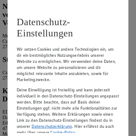
Name und Kontaktdaten der
verantwortlichen Stelle und ggf. deren
Datenschutz-
Vertretung:
Einstellungen
Metscher Duhnen GmbH
Cuxhavener Str. 100
27476 Cuxhaven
Wir setzen Cookies und andere Technologien ein, um
dir ein bestmögliches Nutzungserlebnis unserer
Standort des Marktes:
Website zu ermöglichen. Wir verwenden deine Daten,
um unsere Website zu personalisieren und dir
Cuxhavener Str. 100
möglichst relevante Inhalte anzubieten, sowie für
27476 Cuxhaven
Marketingzwecke.
Kontaktdaten des betrieblichen
Deine Einwilligung ist freiwillig und kann jederzeit
individuell in den Datenschutz-Einstellungen angepasst
Datenschutzbeauftragten:
werden. Bitte beachte, dass auf Basis deiner
Einstellungen ggf. nicht mehr alle Funktionalitäten zur
EDEKA Nordwest Stiftung & Co. KG
Verfügung stehen. Weitere Erklärungen sowie einen
Datenschutzbeauftragter
Link zu den Datenschutz-Einstellungen findest du in
Edekaplatz 1
unserer
Datenschutzerklärung
. Hier erfährst du auch
47445 Moers
mehr über unsere
Cookie-Policy
.
Mail:
nw_datenschutz@edeka.de