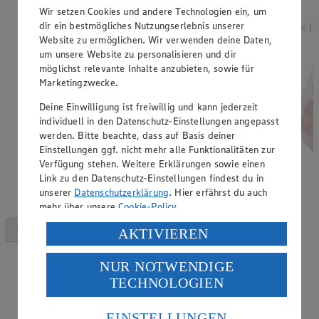
Rabattierter Preis von 2.49€ (Insgesamt -17%
Wir setzen Cookies und andere Technologien ein, um
Rabatt)
dir ein bestmögliches Nutzungserlebnis unserer
aus De
Website zu ermöglichen. Wir verwenden deine Daten,
versch. Kocheigenschaften, aus Norddeutschland, 2
um unsere Website zu personalisieren und dir
kg, (1 kg = 1,25)
möglichst relevante Inhalte anzubieten, sowie für
Marketingzwecke.
Deine Einwilligung ist freiwillig und kann jederzeit
individuell in den Datenschutz-Einstellungen angepasst
werden. Bitte beachte, dass auf Basis deiner
Einstellungen ggf. nicht mehr alle Funktionalitäten zur
Verfügung stehen. Weitere Erklärungen sowie einen
Link zu den Datenschutz-Einstellungen findest du in
unserer
Datenschutzerklärung
. Hier erfährst du auch
mehr über unsere
Cookie-Policy
.
Verarbeitung deiner personenbezogenen Daten in den
AKTIVIEREN
USA durch Facebook und YouTube:
NUR NOTWENDIGE
Wenn du auf „Aktivieren“ klickst, willigst du im Sinne
TECHNOLOGIEN
des Art. 49 Abs. 1 Satz 1 lit. a) DSGVO ein, dass deine
Daten in den USA verarbeitet werden. Der EuGH sieht
die USA als Land mit einem nach europäischen
EINSTELLUNGEN