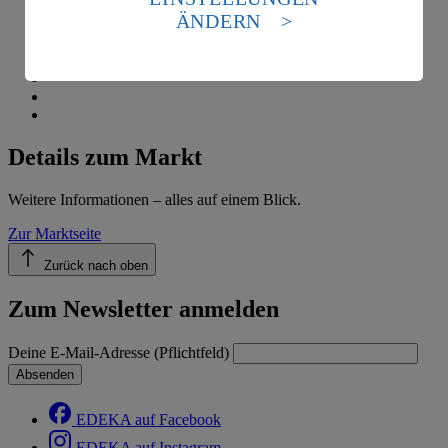
Standards nicht angemessenen Datenschutzniveau an.
ÄNDERN
Es besteht das Risiko eines Zugriffs durch US-
amerikanische Behörden.
Informationen zum Herausgeber der Seite findest du
im
Impressum
Details zum Markt
Weitere Informationen – alles auf einem Blick.
Zur Marktseite
Zurück nach oben
Zum Newsletter anmelden
Deine E-Mail-Adresse (Pflichtfeld)
Absenden
EDEKA auf Facebook
EDEKA auf Instagram