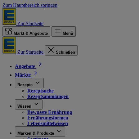
Zum Hauptbereich springen
Zur Startseite
Markt & Angebote
Menü
Zur Startseite
Schließen
Angebote
Märkte
Rezepte
Rezeptsuche
Rezeptsammlungen
Wissen
Bewusste Ernährung
Ernährungsformen
Lebensmittelwissen
Marken & Produkte