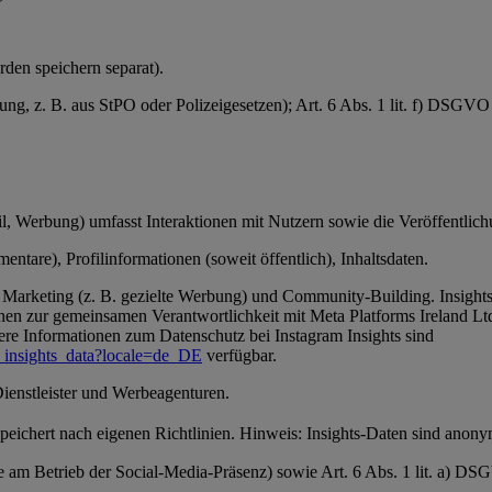
den speichern separat).
tung, z. B. aus StPO oder Polizeigesetzen); Art. 6 Abs. 1 lit. f) DSGV
, Werbung) umfasst Interaktionen mit Nutzern sowie die Veröffentlichun
ntare), Profilinformationen (soweit öffentlich), Inhaltsdaten.
Marketing (z. B. gezielte Werbung) und Community-Building. Insights-
en zur gemeinsamen Verantwortlichkeit mit Meta Platforms Ireland Ltd
ere Informationen zum Datenschutz bei Instagram Insights sind
_insights_data?locale=de_DE
verfügbar.
Dienstleister und Werbeagenturen.
 speichert nach eigenen Richtlinien. Hinweis: Insights-Daten sind anon
se am Betrieb der Social-Media-Präsenz) sowie Art. 6 Abs. 1 lit. a) D