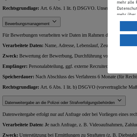
mehr alle 
Rechtsgrundlage:
Art. 6 Abs. 1 lit. f) DSGVO. Unsere berechtigten 
Datenschut
mehr über
Bewerbungsmanagement
Verarbeit
Wenn du au
Für Bewerbungen verarbeiten wir Daten im Rahmen des Einstellungs
ein, dass 
Verarbeitete Daten:
Name, Adresse, Lebenslauf, Zeugnisse, Kontakt
einem nach
Risiko ein
Zweck:
Bewertung der Bewerbung, Durchführung von Vorstellungsge
Informatio
Empfänger:
Personalabteilung, ggf. externe Recruiter.
Speicherdauer:
Nach Abschluss des Verfahrens 6 Monate (für Rechts
Rechtsgrundlage:
Art. 6 Abs. 1 lit. b) DSGVO (vorvertragliche Ma
Datenweitergabe an die Polizei oder Strafverfolgungsbehörden
Datenweitergabe erfolgt nur auf Anfrage oder bei Vorliegen eines rec
Verarbeitete Daten: J
e nach Anfrage, z. B. Videoaufnahmen, Zahl
Zweck:
Unterstützung bei Ermittlungen zu Straftaten (z. B. Diebstahl