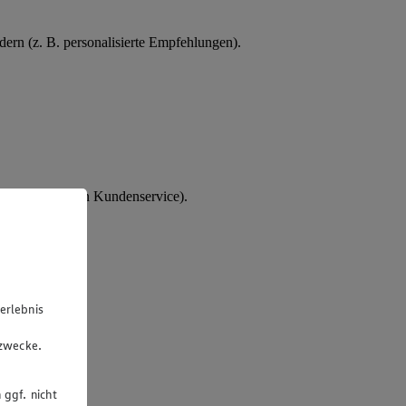
ern (z. B. personalisierte Empfehlungen).
tes Interesse an Kundenservice).
erlebnis
u
gzwecke.
 ggf. nicht