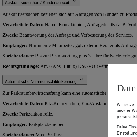
Auskunftsersuchen / Kundensupport
Auskunftsersuchen beziehen sich auf Anfragen von Kunden zu Produkt
Verarbeitete Daten:
Name, Kontaktdaten, Anfragedetails (z. B. Vorl
Zweck:
Beantwortung der Anfrage und Verbesserung des Services.
Empfänger:
Nur interne Mitarbeiter, ggf. externe Berater als Auftrags
Speicherdauer
: Bis zur Beantwortung plus 3 Jahre für Nachverfolg
Rechtsgrundlage:
Art. 6 Abs. 1 lit. b) DSGVO (Vertragserfüllung o
Automatische Nummernschilderkennung
Date
Zur Parkraumbewirtschaftung kann eine automatische Kennzeichenerf
Verarbeitete Daten:
Kfz-Kennzeichen, Ein-/Ausfahrtszeit.
Wir setzen
unserer We
Zweck:
Parkzeitkontrolle.
personalis
Empfänger:
Parkplatzbetreiber.
Deine Einwi
Einstellun
Speicherdauer:
Max. 30 Tage.