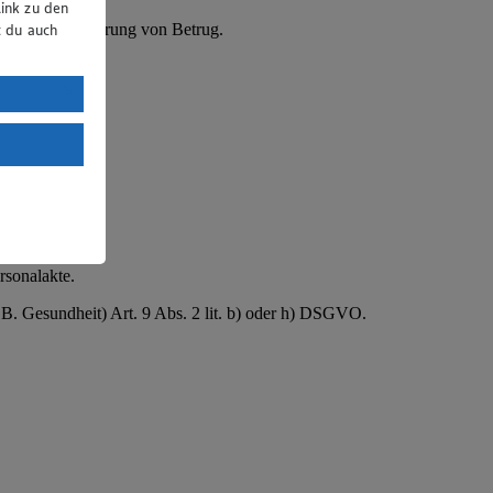
ink zu den
ung und Verhinderung von Betrug.
t du auch
uTube:
. a) DSGVO
Land mit
esteht das
rsonalakte.
B. Gesundheit) Art. 9 Abs. 2 lit. b) oder h) DSGVO.