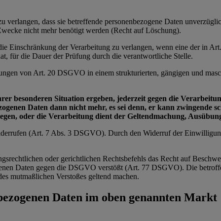
e zu verlangen, dass sie betreffende personenbezogene Daten unverzügl
n Zwecke nicht mehr benötigt werden (Recht auf Löschung).
e die Einschränkung der Verarbeitung zu verlangen, wenn eine der in 
t, für die Dauer der Prüfung durch die verantwortliche Stelle.
zungen von Art. 20 DSGVO in einem strukturierten, gängigen und masch
ihrer besonderen Situation ergeben, jederzeit gegen die Verarbei
bezogenen Daten dann nicht mehr, es sei denn, er kann zwingende 
wiegen, oder die Verarbeitung dient der Geltendmachung, Ausübu
 widerrufen (Art. 7 Abs. 3 DSGVO). Durch den Widerruf der Einwilligu
ngsrechtlichen oder gerichtlichen Rechtsbefehls das Recht auf Beschwe
zogenen Daten gegen die DSGVO verstößt (Art. 77 DSGVO). Die betroffe
ts des mutmaßlichen Verstoßes geltend machen.
nbezogenen Daten im oben genannten Markt