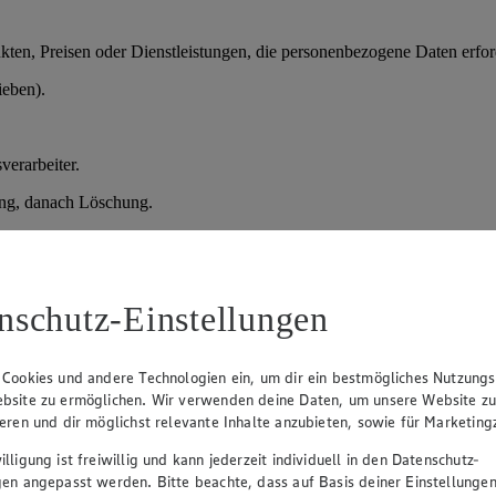
en, Preisen oder Dienstleistungen, die personenbezogene Daten erford
ieben).
verarbeiter.
ung, danach Löschung.
der vorvertragliche Maßnahmen); Art. 6 Abs. 1 lit. f) DSGVO (berechtig
nschutz-Einstellungen
assung erfolgen.
 Cookies und andere Technologien ein, um dir ein bestmögliches Nutzungs
bsite zu ermöglichen. Wir verwenden deine Daten, um unsere Website z
ieren und dir möglichst relevante Inhalte anzubieten, sowie für Marketin
lligung ist freiwillig und kann jederzeit individuell in den Datenschutz-
gen angepasst werden. Bitte beachte, dass auf Basis deiner Einstellungen