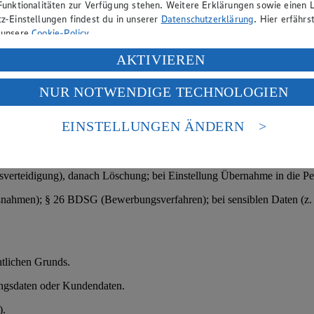
Funktionalitäten zur Verfügung stehen. Weitere Erklärungen sowie einen L
Interessen liegen in der Sicherstellung der korrekten Parkzeitabrechn
z-Einstellungen findest du in unserer
Datenschutzerklärung
. Hier erfährs
 unsere
Cookie-Policy
.
ung deiner personenbezogenen Daten in den USA durch Facebook und Yo
AKTIVIEREN
f „Aktivieren“ klickst, willigst du im Sinne des Art. 49 Abs. 1 Satz 1 lit
prozesses.
NUR NOTWENDIGE TECHNOLOGIEN
deine Daten in den USA verarbeitet werden. Der EuGH sieht die USA als 
daten, Qualifikationen.
 europäischen Standards nicht angemessenen Datenschutzniveau an. Es b
es Zugriffs durch US-amerikanische Behörden.
EINSTELLUNGEN ÄNDERN
sprächen und Entscheidung über Einstellung.
nen zum Herausgeber der Seite findest du im
Impressum
verteidigung), danach Löschung; bei Einstellung Übernahme in die Pe
ßnahmen); § 26 BDSG (Bewerbungsverfahren); bei sensiblen Daten (z. 
htlichen Grunds.
ungsdaten oder Kundendaten.
).