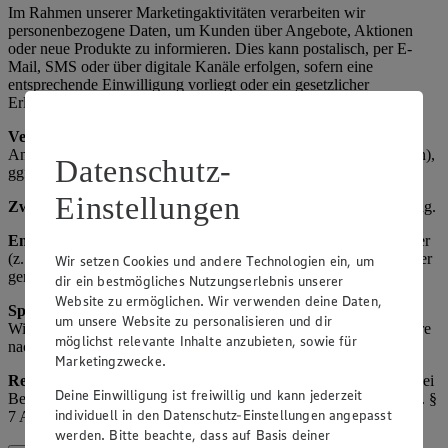
Im Rahmen unserer Marketingaktivitäten verarbeiten wir
personenbezogene Daten, um Kunden über Angebote, Aktionen
oder neue Produkte zu informieren. Dies kann postalisch, per E-
Mail, SMS oder über digitale Kanäle erfolgen, sofern eine
entsprechende Einwilligung vorliegt oder ein gesetzlicher
Erlaubnistatbestand gegeben ist.
Verarbeitete Daten:
Name, Kontaktdaten (z. B. E-Mail-Adresse,
Anschrift), Einkaufsverhalten (z. B. bevorzugte Produktkategorien),
Datenschutz-
ggf. Geburtsdatum (z. B. für Geburtstagsaktionen).
Einstellungen
Zweck:
Kundenbindung, Absatzförderung, zielgerichtete Werbung.
Empfänger:
Interne Marketingabteilung, ggf. externe Dienstleister
(z. B. Versanddienstleister, Werbeagenturen) als Auftragsverarbeiter
Wir setzen Cookies und andere Technologien ein, um
gem. Art. 28 DSGVO.
dir ein bestmögliches Nutzungserlebnis unserer
Website zu ermöglichen. Wir verwenden deine Daten,
Speicherdauer:
Bis zum Widerruf der Einwilligung bzw.
um unsere Website zu personalisieren und dir
Widerspruch gegen die Verarbeitung, ansonsten regelmäßig 3 Jahre
möglichst relevante Inhalte anzubieten, sowie für
nach letzter Interaktion.
Marketingzwecke.
Rechtsgrundlage:
Art. 6 Abs. 1 lit. a) DSGVO (Einwilligung), bei
Deine Einwilligung ist freiwillig und kann jederzeit
Bestandskundenwerbung ggf. Art. 6 Abs. 1 lit. f) DSGVO i. V. m. §
individuell in den Datenschutz-Einstellungen angepasst
7 Abs. 3 UWG (berechtigtes Interesse an Direktwerbung).
werden. Bitte beachte, dass auf Basis deiner