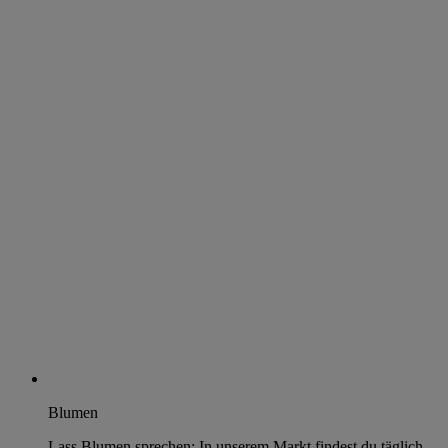
Blumen
Lass Blumen sprechen: In unserem Markt findest du täglich