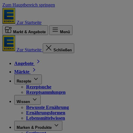
Zum Hauptbereich springen
Zur Startseite
Markt & Angebote
Menü
Zur Startseite
Schließen
Angebote
Märkte
Rezepte
Rezeptsuche
Rezeptsammlungen
Wissen
Bewusste Ernährung
Ernährungsformen
Lebensmittelwissen
Marken & Produkte