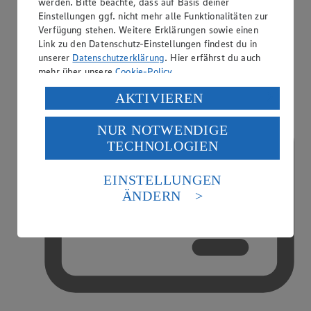
werden. Bitte beachte, dass auf Basis deiner
Einstellungen ggf. nicht mehr alle Funktionalitäten zur
Verfügung stehen. Weitere Erklärungen sowie einen
Link zu den Datenschutz-Einstellungen findest du in
EDEKA smart
unserer
Datenschutzerklärung
. Hier erfährst du auch
mehr über unsere
Cookie-Policy
.
Verarbeitung deiner personenbezogenen Daten in den
AKTIVIEREN
USA durch Facebook und YouTube:
NUR NOTWENDIGE
Wenn du auf „Aktivieren“ klickst, willigst du im Sinne
TECHNOLOGIEN
des Art. 49 Abs. 1 Satz 1 lit. a) DSGVO ein, dass deine
Daten in den USA verarbeitet werden. Der EuGH sieht
die USA als Land mit einem nach europäischen
EINSTELLUNGEN
Standards nicht angemessenen Datenschutzniveau an.
ÄNDERN
Es besteht das Risiko eines Zugriffs durch US-
amerikanische Behörden.
Informationen zum Herausgeber der Seite findest du
im
Impressum