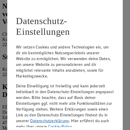
Name und Kontaktdaten der
verantwortlichen Stelle und ggf. deren
Datenschutz-
Vertretung:
Einstellungen
Christian Berndt e.K.
Koppelstraße 47-49
22529 Hamburg
Wir setzen Cookies und andere Technologien ein, um
dir ein bestmögliches Nutzungserlebnis unserer
Standort des Marktes:
Website zu ermöglichen. Wir verwenden deine Daten,
um unsere Website zu personalisieren und dir
Koppelstraße 47-49
möglichst relevante Inhalte anzubieten, sowie für
22529 Hamburg
Marketingzwecke.
Kontaktdaten des betrieblichen
Deine Einwilligung ist freiwillig und kann jederzeit
individuell in den Datenschutz-Einstellungen angepasst
Datenschutzbeauftragten:
werden. Bitte beachte, dass auf Basis deiner
Einstellungen ggf. nicht mehr alle Funktionalitäten zur
EDEKA Nordwest Stiftung & Co. KG
Verfügung stehen. Weitere Erklärungen sowie einen
Datenschutzbeauftragter
Link zu den Datenschutz-Einstellungen findest du in
Edekaplatz 1
unserer
Datenschutzerklärung
. Hier erfährst du auch
47445 Moers
mehr über unsere
Cookie-Policy
.
Mail:
nw_datenschutz@edeka.de