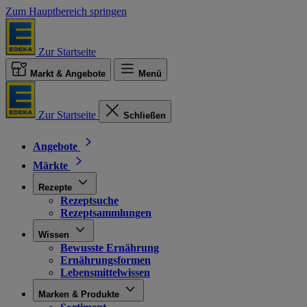
Zum Hauptbereich springen
Zur Startseite
Markt & Angebote
Menü
Zur Startseite
Schließen
Angebote
Märkte
Rezepte
Rezeptsuche
Rezeptsammlungen
Wissen
Bewusste Ernährung
Ernährungsformen
Lebensmittelwissen
Marken & Produkte