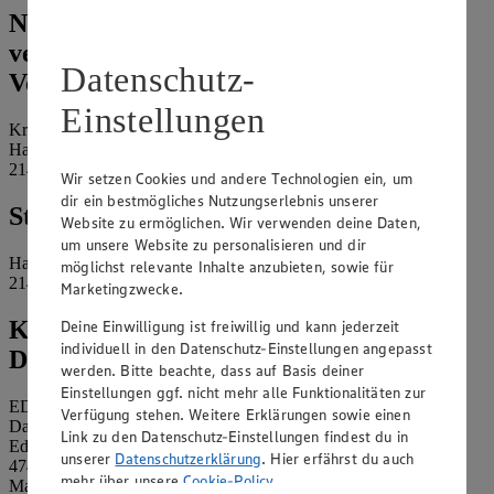
Name und Kontaktdaten der
verantwortlichen Stelle und ggf. deren
Datenschutz-
Vertretung:
Einstellungen
Kratzmann KG
Hans-Koch-Ring 6
21493 Schwarzenbek
Wir setzen Cookies und andere Technologien ein, um
dir ein bestmögliches Nutzungserlebnis unserer
Standort des Marktes:
Website zu ermöglichen. Wir verwenden deine Daten,
um unsere Website zu personalisieren und dir
Hans-Koch-Ring 6
möglichst relevante Inhalte anzubieten, sowie für
21493 Schwarzenbek
Marketingzwecke.
Kontaktdaten des betrieblichen
Deine Einwilligung ist freiwillig und kann jederzeit
individuell in den Datenschutz-Einstellungen angepasst
Datenschutzbeauftragten:
werden. Bitte beachte, dass auf Basis deiner
Einstellungen ggf. nicht mehr alle Funktionalitäten zur
EDEKA Nordwest Stiftung & Co. KG
Verfügung stehen. Weitere Erklärungen sowie einen
Datenschutzbeauftragter
Link zu den Datenschutz-Einstellungen findest du in
Edekaplatz 1
unserer
Datenschutzerklärung
. Hier erfährst du auch
47445 Moers
mehr über unsere
Cookie-Policy
.
Mail:
nw_datenschutz@edeka.de