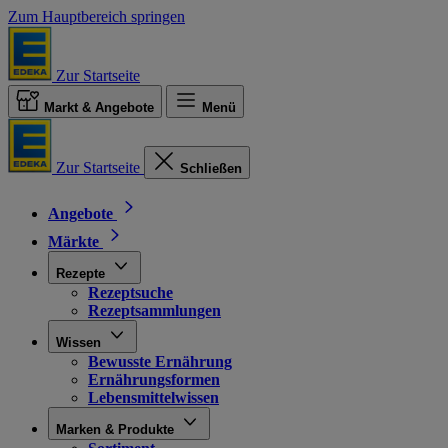
Zum Hauptbereich springen
Zur Startseite
Markt & Angebote
Menü
Zur Startseite
Schließen
Angebote
Märkte
Rezepte
Rezeptsuche
Rezeptsammlungen
Wissen
Bewusste Ernährung
Ernährungsformen
Lebensmittelwissen
Marken & Produkte