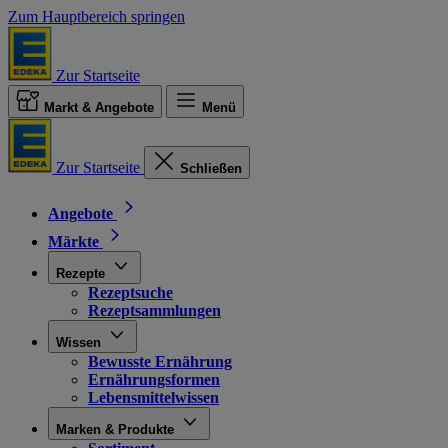
Zum Hauptbereich springen
Zur Startseite
Markt & Angebote
Menü
Zur Startseite
Schließen
Angebote
Märkte
Rezepte
Rezeptsuche
Rezeptsammlungen
Wissen
Bewusste Ernährung
Ernährungsformen
Lebensmittelwissen
Marken & Produkte