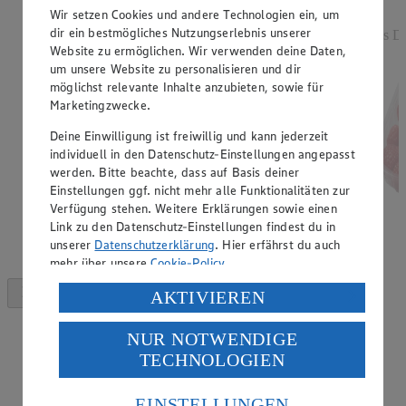
Rabattierter Preis von 2.49€ (Insgesamt -17%
Wir setzen Cookies und andere Technologien ein, um
Rabatt)
dir ein bestmögliches Nutzungserlebnis unserer
aus De
Website zu ermöglichen. Wir verwenden deine Daten,
versch. Kocheigenschaften, aus Norddeutschland, 2
um unsere Website zu personalisieren und dir
kg, (1 kg = 1,25)
möglichst relevante Inhalte anzubieten, sowie für
Marketingzwecke.
Deine Einwilligung ist freiwillig und kann jederzeit
individuell in den Datenschutz-Einstellungen angepasst
werden. Bitte beachte, dass auf Basis deiner
Einstellungen ggf. nicht mehr alle Funktionalitäten zur
Verfügung stehen. Weitere Erklärungen sowie einen
Link zu den Datenschutz-Einstellungen findest du in
unserer
Datenschutzerklärung
. Hier erfährst du auch
mehr über unsere
Cookie-Policy
.
Verarbeitung deiner personenbezogenen Daten in den
AKTIVIEREN
USA durch Facebook und YouTube:
NUR NOTWENDIGE
Wenn du auf „Aktivieren“ klickst, willigst du im Sinne
TECHNOLOGIEN
des Art. 49 Abs. 1 Satz 1 lit. a) DSGVO ein, dass deine
Daten in den USA verarbeitet werden. Der EuGH sieht
die USA als Land mit einem nach europäischen
EINSTELLUNGEN