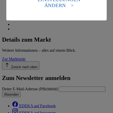
Standards nicht angemessenen Datenschutzniveau an.
ÄNDERN
Es besteht das Risiko eines Zugriffs durch US-
amerikanische Behörden.
Informationen zum Herausgeber der Seite findest du
im
Impressum
Details zum Markt
Weitere Informationen – alles auf einem Blick.
Zur Marktseite
Zurück nach oben
Zum Newsletter anmelden
Deine E-Mail-Adresse (Pflichtfeld)
Absenden
EDEKA auf Facebook
EDEKA auf Instagram