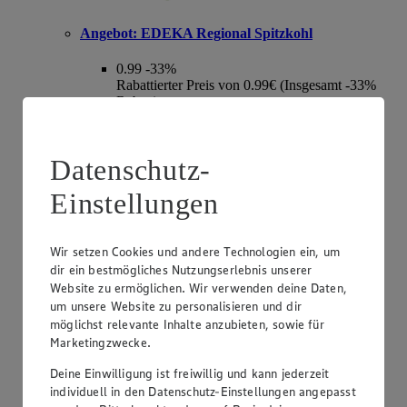
Angebot:
EDEKA Regional Spitzkohl
0.99
-33%
Rabattierter Preis von 0.99€ (Insgesamt -33%
Rabatt)
aus Norddeutschland, Kl. I, 1 kg
Datenschutz-
Einstellungen
Wir setzen Cookies und andere Technologien ein, um
dir ein bestmögliches Nutzungserlebnis unserer
Website zu ermöglichen. Wir verwenden deine Daten,
um unsere Website zu personalisieren und dir
möglichst relevante Inhalte anzubieten, sowie für
Marketingzwecke.
Angebot:
EDEKA Regional Tafeläpfel Elstar,
Braeburn oder Wellant
Deine Einwilligung ist freiwillig und kann jederzeit
individuell in den Datenschutz-Einstellungen angepasst
1.99
-33%