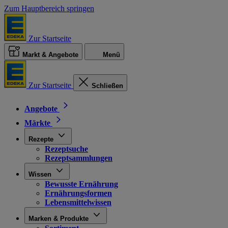
Zum Hauptbereich springen
Zur Startseite
Markt & Angebote
Menü
Zur Startseite
Schließen
Angebote
Märkte
Rezepte
Rezeptsuche
Rezeptsammlungen
Wissen
Bewusste Ernährung
Ernährungsformen
Lebensmittelwissen
Marken & Produkte