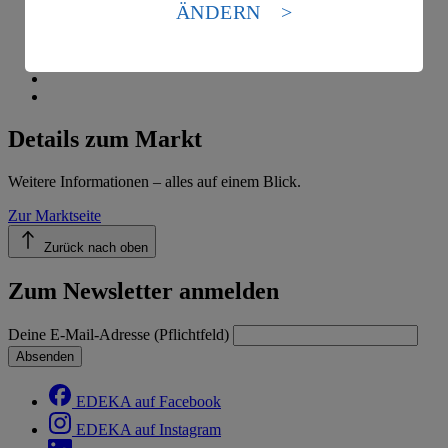
Standards nicht angemessenen Datenschutzniveau an.
ÄNDERN
Es besteht das Risiko eines Zugriffs durch US-
amerikanische Behörden.
Informationen zum Herausgeber der Seite findest du
im
Impressum
Details zum Markt
Weitere Informationen – alles auf einem Blick.
Zur Marktseite
Zurück nach oben
Zum Newsletter anmelden
Deine E-Mail-Adresse (Pflichtfeld)
Absenden
EDEKA auf Facebook
EDEKA auf Instagram