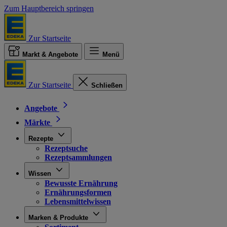
Zum Hauptbereich springen
Zur Startseite
Markt & Angebote
Menü
Zur Startseite
Schließen
Angebote
Märkte
Rezepte
Rezeptsuche
Rezeptsammlungen
Wissen
Bewusste Ernährung
Ernährungsformen
Lebensmittelwissen
Marken & Produkte