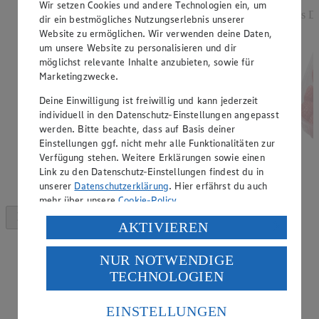
Wir setzen Cookies und andere Technologien ein, um
Rabatt)
aus De
dir ein bestmögliches Nutzungserlebnis unserer
versch. Kocheigenschaften, aus Norddeutschland, 2
Website zu ermöglichen. Wir verwenden deine Daten,
kg, (1 kg = 1,25)
um unsere Website zu personalisieren und dir
möglichst relevante Inhalte anzubieten, sowie für
Marketingzwecke.
Deine Einwilligung ist freiwillig und kann jederzeit
individuell in den Datenschutz-Einstellungen angepasst
werden. Bitte beachte, dass auf Basis deiner
Einstellungen ggf. nicht mehr alle Funktionalitäten zur
Verfügung stehen. Weitere Erklärungen sowie einen
Link zu den Datenschutz-Einstellungen findest du in
unserer
Datenschutzerklärung
. Hier erfährst du auch
mehr über unsere
Cookie-Policy
.
Verarbeitung deiner personenbezogenen Daten in den
AKTIVIEREN
USA durch Facebook und YouTube:
NUR NOTWENDIGE
Wenn du auf „Aktivieren“ klickst, willigst du im Sinne
TECHNOLOGIEN
des Art. 49 Abs. 1 Satz 1 lit. a) DSGVO ein, dass deine
Daten in den USA verarbeitet werden. Der EuGH sieht
die USA als Land mit einem nach europäischen
EINSTELLUNGEN