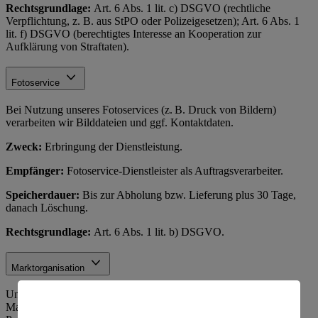
Rechtsgrundlage:
Art. 6 Abs. 1 lit. c) DSGVO (rechtliche
Verpflichtung, z. B. aus StPO oder Polizeigesetzen); Art. 6 Abs. 1
lit. f) DSGVO (berechtigtes Interesse an Kooperation zur
Aufklärung von Straftaten).
Fotoservice
Bei Nutzung unseres Fotoservices (z. B. Druck von Bildern)
verarbeiten wir Bilddateien und ggf. Kontaktdaten.
Zweck:
Erbringung der Dienstleistung.
Empfänger:
Fotoservice-Dienstleister als Auftragsverarbeiter.
Speicherdauer:
Bis zur Abholung bzw. Lieferung plus 30 Tage,
danach Löschung.
Rechtsgrundlage:
Art. 6 Abs. 1 lit. b) DSGVO.
Marktorganisation
Unter Marktorganisation fallen die interne Organisation des
Marktbetriebs, einschließlich Lagerverwaltung,