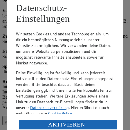
Personaleinsatzplanung und Kundenservice-Optimierung.
Datenschutz-
Verarbeitete Daten:
Name und Kontaktdaten von Kunden (z. B.
Einstellungen
bei Reservierungen oder Beschwerden), Einkaufsverhalten (z. B.
anonymisierte Statistiken zu Verkaufszahlen), Mitarbeiterdaten (z. B.
Schichtpläne).
Wir setzen Cookies und andere Technologien ein, um
Zweck:
Effiziente Betriebsführung, Verbesserung des Angebots und
dir ein bestmögliches Nutzungserlebnis unserer
Sicherstellung der Verfügbarkeit von Waren.
Website zu ermöglichen. Wir verwenden deine Daten,
um unsere Website zu personalisieren und dir
Empfänger:
Interne Abteilungen, ggf. externe Dienstleister für
Software (z. B. ERP-Systeme als Auftragsverarbeiter).
möglichst relevante Inhalte anzubieten, sowie für
Marketingzwecke.
Speicherdauer
: Bis zum Erreichen des Zwecks, maximal 3 Jahre
für Analysen, danach Anonymisierung oder Löschung.
Deine Einwilligung ist freiwillig und kann jederzeit
individuell in den Datenschutz-Einstellungen angepasst
Rechtsgrundlage:
Art. 6 Abs. 1 lit. f) DSGVO (berechtigtes
werden. Bitte beachte, dass auf Basis deiner
Interesse des Marktes an effizienter Organisation; die berechtigten
Einstellungen ggf. nicht mehr alle Funktionalitäten zur
Interessen des Verantwortlichen überwiegen die schutzbedürftigen
Verfügung stehen. Weitere Erklärungen sowie einen
Belange der Betroffenen, da Daten nur minimal und ggf.
Link zu den Datenschutz-Einstellungen findest du in
pseudonymisiert verarbeitet werden); bei vertraglichen Aspekten
unserer
Datenschutzerklärung
. Hier erfährst du auch
Art. 6 Abs. 1 lit. b) DSGVO.
mehr über unsere
Cookie-Policy
.
Payback-Programm
Verarbeitung deiner personenbezogenen Daten in den
AKTIVIEREN
USA durch Facebook und YouTube: