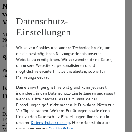
Name und Kontaktdaten der
verantwortlichen Stelle und ggf. deren
Datenschutz-
Vertretung:
Einstellungen
Nicole Scheich
Plöner Landstraße 18
24211 Schellhorn
Wir setzen Cookies und andere Technologien ein, um
dir ein bestmögliches Nutzungserlebnis unserer
Standort des Marktes:
Website zu ermöglichen. Wir verwenden deine Daten,
um unsere Website zu personalisieren und dir
Plöner Landstraße 18
möglichst relevante Inhalte anzubieten, sowie für
24211 Schellhorn
Marketingzwecke.
Kontaktdaten des betrieblichen
Deine Einwilligung ist freiwillig und kann jederzeit
individuell in den Datenschutz-Einstellungen angepasst
Datenschutzbeauftragten:
werden. Bitte beachte, dass auf Basis deiner
Einstellungen ggf. nicht mehr alle Funktionalitäten zur
EDEKA Nordwest Stiftung & Co. KG
Verfügung stehen. Weitere Erklärungen sowie einen
Datenschutzbeauftragter
Link zu den Datenschutz-Einstellungen findest du in
Edekaplatz 1
unserer
Datenschutzerklärung
. Hier erfährst du auch
47445 Moers
mehr über unsere
Cookie-Policy
.
Mail:
nw_datenschutz@edeka.de