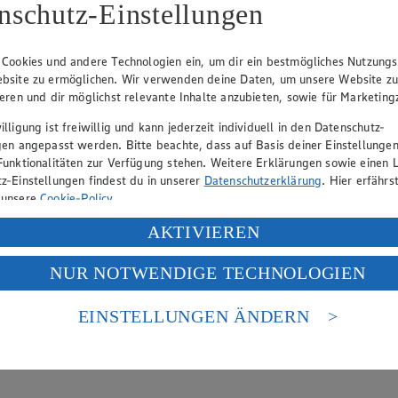
nschutz-Einstellungen
versch. Sorten, 20 x 0,5 L zzgl. 3,10 Pfand,
versch. So
(1 L = 0,99)
(1 L = 1,
 Cookies und andere Technologien ein, um dir ein bestmögliches Nutzungs
bsite zu ermöglichen. Wir verwenden deine Daten, um unsere Website z
ieren und dir möglichst relevante Inhalte anzubieten, sowie für Marketin
lligung ist freiwillig und kann jederzeit individuell in den Datenschutz-
gen angepasst werden. Bitte beachte, dass auf Basis deiner Einstellungen
Funktionalitäten zur Verfügung stehen. Weitere Erklärungen sowie einen L
z-Einstellungen findest du in unserer
Datenschutzerklärung
. Hier erfährs
 unsere
Cookie-Policy
.
ung deiner personenbezogenen Daten in den USA durch Facebook und Yo
AKTIVIEREN
f „Aktivieren“ klickst, willigst du im Sinne des Art. 49 Abs. 1 Satz 1 lit
NUR NOTWENDIGE TECHNOLOGIEN
deine Daten in den USA verarbeitet werden. Der EuGH sieht die USA als 
 europäischen Standards nicht angemessenen Datenschutzniveau an. Es b
es Zugriffs durch US-amerikanische Behörden.
EINSTELLUNGEN ÄNDERN
nen zum Herausgeber der Seite findest du im
Impressum