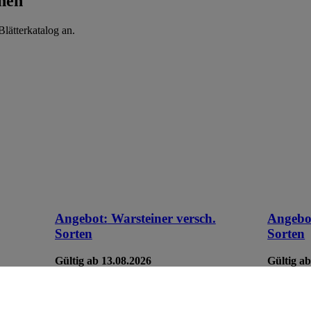
hen
lätterkatalog an.
Angebot:
Warsteiner versch.
Angebo
Sorten
Sorten
Gültig ab 13.08.2026
Gültig ab
(Insgesamt
9.99
-44%
9.9
Rabattierter Preis von 9.99€ (Insgesamt
Rab
-44% Rabatt)
-44
 7,52 -