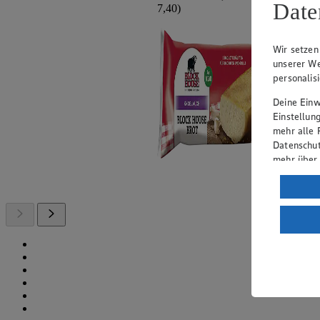
Date
7,40)
Wir setzen
unserer We
personalis
Deine Einwi
Einstellun
mehr alle 
Datenschut
mehr über
Verarbeit
Wenn du au
ein, dass 
einem nach
Risiko ein
Informatio