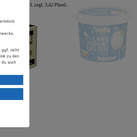
rten, 24 x 0,33 L zzgl. 3,42 Pfand,
26)
erlebnis
u
gzwecke.
 ggf. nicht
ink zu den
t du auch
uTube:
. a) DSGVO
Land mit
esteht das