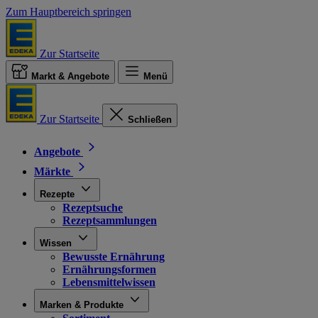
Zum Hauptbereich springen
Zur Startseite
Markt & Angebote
Menü
Zur Startseite
Schließen
Angebote
Märkte
Rezepte
Rezeptsuche
Rezeptsammlungen
Wissen
Bewusste Ernährung
Ernährungsformen
Lebensmittelwissen
Marken & Produkte