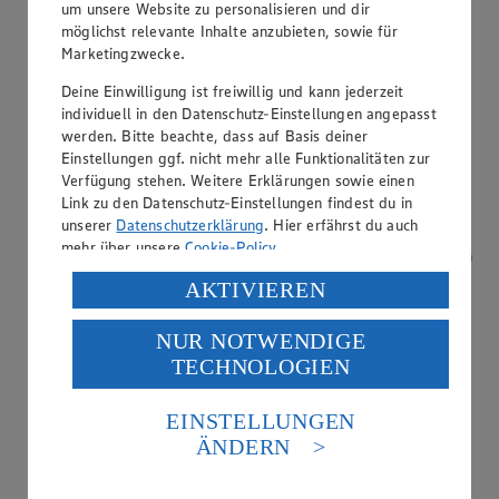
um unsere Website zu personalisieren und dir
möglichst relevante Inhalte anzubieten, sowie für
Marketingzwecke.
Kreditkarte akzeptiert
Deine Einwilligung ist freiwillig und kann jederzeit
individuell in den Datenschutz-Einstellungen angepasst
werden. Bitte beachte, dass auf Basis deiner
Einstellungen ggf. nicht mehr alle Funktionalitäten zur
Verfügung stehen. Weitere Erklärungen sowie einen
Link zu den Datenschutz-Einstellungen findest du in
unserer
Datenschutzerklärung
. Hier erfährst du auch
mehr über unsere
Cookie-Policy
.
Verarbeitung deiner personenbezogenen Daten in den
AKTIVIEREN
USA durch Facebook und YouTube:
NUR NOTWENDIGE
Wenn du auf „Aktivieren“ klickst, willigst du im Sinne
TECHNOLOGIEN
des Art. 49 Abs. 1 Satz 1 lit. a) DSGVO ein, dass deine
Daten in den USA verarbeitet werden. Der EuGH sieht
die USA als Land mit einem nach europäischen
EINSTELLUNGEN
Standards nicht angemessenen Datenschutzniveau an.
ÄNDERN
Es besteht das Risiko eines Zugriffs durch US-
amerikanische Behörden.