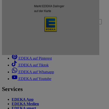
Zurück nach oben
Markt EDEKA Dalinger
Zum Newsletter anmelden
auf der Karte
Deine E-Mail-Adresse (Pflichtfeld)
Absenden
EDEKA auf Facebook
EDEKA auf Instagram
EDEKA auf Linkedin
EDEKA auf Pinterest
EDEKA auf Tiktok
EDEKA auf Whatsapp
EDEKA auf Youtube
Services
EDEKA App
EDEKA Medien
EDEKA smart