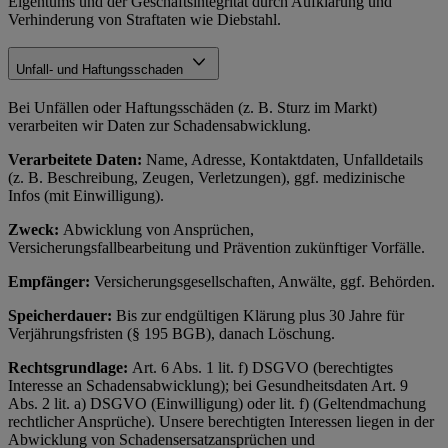
Eigentums und der Geschäftsintegrität durch Aufklärung und
Verhinderung von Straftaten wie Diebstahl.
Unfall- und Haftungsschaden
Bei Unfällen oder Haftungsschäden (z. B. Sturz im Markt)
verarbeiten wir Daten zur Schadensabwicklung.
Verarbeitete Daten:
Name, Adresse, Kontaktdaten, Unfalldetails
(z. B. Beschreibung, Zeugen, Verletzungen), ggf. medizinische
Infos (mit Einwilligung).
Zweck:
Abwicklung von Ansprüchen,
Versicherungsfallbearbeitung und Prävention zukünftiger Vorfälle.
Empfänger:
Versicherungsgesellschaften, Anwälte, ggf. Behörden.
Speicherdauer:
Bis zur endgültigen Klärung plus 30 Jahre für
Verjährungsfristen (§ 195 BGB), danach Löschung.
Rechtsgrundlage:
Art. 6 Abs. 1 lit. f) DSGVO (berechtigtes
Interesse an Schadensabwicklung); bei Gesundheitsdaten Art. 9
Abs. 2 lit. a) DSGVO (Einwilligung) oder lit. f) (Geltendmachung
rechtlicher Ansprüche). Unsere berechtigten Interessen liegen in der
Abwicklung von Schadensersatzansprüchen und