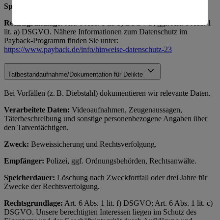
Es besteht das Risiko eines Zugriffs durch US-
Speicherdauer:
Nach Payback-Richtlinien.
amerikanische Behörden.
Rechtsgrundlage:
Art. 6 Abs. 1 lit. b) DSGVO; ggf. Art. 6 Abs. 1
Informationen zum Herausgeber der Seite findest du
lit. a) DSGVO. Nähere Informationen zum Datenschutz im
im
Impressum
Payback-Programm finden Sie unter:
https://www.payback.de/info/hinweise-datenschutz-23
Tatbestandaufnahme/Dokumentation für Delikte
Bei Vorfällen (z. B. Diebstahl) dokumentieren wir relevante Daten.
Verarbeitete Daten:
Videoaufnahmen, Zeugenaussagen,
Täterbeschreibung und sonstige personenbezogene Angaben über
den Tatverdächtigen.
Zweck:
Beweissicherung und Rechtsverfolgung.
Empfänger:
Polizei, ggf. Ordnungsbehörden, Rechtsanwälte.
Speicherdauer:
Löschung nach Zweckfortfall oder drei Jahre für
Zwecke der Rechtsverfolgung.
Rechtsgrundlage:
Art. 6 Abs. 1 lit. f) DSGVO; Art. 6 Abs. 1 lit. c)
DSGVO. Unsere berechtigten Interessen liegen im Schutz des