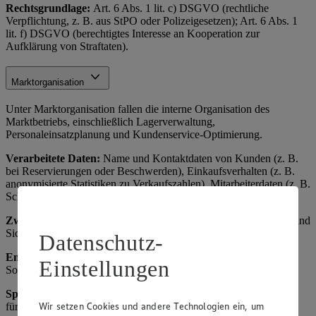
Rechtsgrundlage:
Art. 6 Abs. 1 lit. c) DSGVO (rechtliche
Verpflichtung, z. B. aus StPO oder Polizeigesetzen); Art. 6 Abs. 1
lit. f) DSGVO (berechtigtes Interesse an Kooperation zur
Aufklärung von Straftaten).
Marktorganisation
Unter Marktorganisation fallen die interne Organisation des
Marktbetriebs, einschließlich Lagerverwaltung,
Personaleinsatzplanung und Kundenservice-Optimierung.
Verarbeitete Daten:
Name und Kontaktdaten von Kunden (z. B.
bei Reservierungen oder Beschwerden), Einkaufsverhalten (z. B.
anonymisierte Statistiken zu Verkaufszahlen), Mitarbeiterdaten (z. B.
Schichtpläne).
Zweck:
Effiziente Betriebsführung, Verbesserung des Angebots und
Sicherstellung der Verfügbarkeit von Waren.
Datenschutz-
Empfänger:
Interne Abteilungen, ggf. externe Dienstleister für
Einstellungen
Software (z. B. ERP-Systeme als Auftragsverarbeiter).
Speicherdauer
: Bis zum Erreichen des Zwecks, maximal 3 Jahre
Wir setzen Cookies und andere Technologien ein, um
für Analysen, danach Anonymisierung oder Löschung.