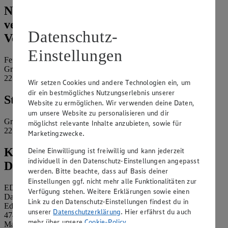
Name und Kontaktdaten der
verantwortlichen Stelle und ggf. deren
Datenschutz-
Vertretung:
Einstellungen
Feinkost Heitmann KG
Große Bergstraße 152-162
22767 Hamburg
Wir setzen Cookies und andere Technologien ein, um
dir ein bestmögliches Nutzungserlebnis unserer
Standort des Marktes:
Website zu ermöglichen. Wir verwenden deine Daten,
um unsere Website zu personalisieren und dir
Große Bergstraße 152-162
möglichst relevante Inhalte anzubieten, sowie für
22767 Hamburg
Marketingzwecke.
Kontaktdaten des betrieblichen
Deine Einwilligung ist freiwillig und kann jederzeit
individuell in den Datenschutz-Einstellungen angepasst
Datenschutzbeauftragten:
werden. Bitte beachte, dass auf Basis deiner
Einstellungen ggf. nicht mehr alle Funktionalitäten zur
EDEKA Nordwest Stiftung & Co. KG
Verfügung stehen. Weitere Erklärungen sowie einen
Datenschutzbeauftragter
Link zu den Datenschutz-Einstellungen findest du in
Edekaplatz 1
unserer
Datenschutzerklärung
. Hier erfährst du auch
47445 Moers
mehr über unsere
Cookie-Policy
.
Mail:
nw_datenschutz@edeka.de