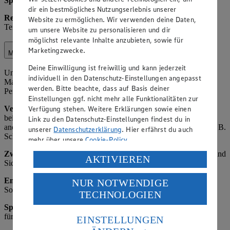
Speicherdauer
: Bis zur Kündigung der Karte plus 3 Jahre.
dir ein bestmögliches Nutzungserlebnis unserer
Rechtsgrundlage:
Art. 6 Abs. 1 lit. b) DSGVO; bei freiwilliger
Website zu ermöglichen. Wir verwenden deine Daten,
Teilnahme Art. 6 Abs. 1 lit. a) DSGVO.
um unsere Website zu personalisieren und dir
möglichst relevante Inhalte anzubieten, sowie für
Marketingzwecke.
Marktorganisation
Deine Einwilligung ist freiwillig und kann jederzeit
Unter Marktorganisation fallen die interne Organisation des
individuell in den Datenschutz-Einstellungen angepasst
Marktbetriebs, einschließlich Lagerverwaltung,
werden. Bitte beachte, dass auf Basis deiner
Personaleinsatzplanung und Kundenservice-Optimierung.
Einstellungen ggf. nicht mehr alle Funktionalitäten zur
Verfügung stehen. Weitere Erklärungen sowie einen
Verarbeitete Daten:
Name und Kontaktdaten von Kunden (z. B.
bei Reservierungen oder Beschwerden), Einkaufsverhalten (z. B.
Link zu den Datenschutz-Einstellungen findest du in
anonymisierte Statistiken zu Verkaufszahlen), Mitarbeiterdaten (z. B.
unserer
Datenschutzerklärung
. Hier erfährst du auch
Schichtpläne).
mehr über unsere
Cookie-Policy
.
Zweck:
Effiziente Betriebsführung, Verbesserung des Angebots und
Verarbeitung deiner personenbezogenen Daten in den
AKTIVIEREN
Sicherstellung der Verfügbarkeit von Waren.
USA durch Facebook und YouTube:
Empfänger:
Interne Abteilungen, ggf. externe Dienstleister für
NUR NOTWENDIGE
Wenn du auf „Aktivieren“ klickst, willigst du im Sinne
Software (z. B. ERP-Systeme als Auftragsverarbeiter).
TECHNOLOGIEN
des Art. 49 Abs. 1 Satz 1 lit. a) DSGVO ein, dass deine
Daten in den USA verarbeitet werden. Der EuGH sieht
Speicherdauer
: Bis zum Erreichen des Zwecks, maximal 3 Jahre
die USA als Land mit einem nach europäischen
für Analysen, danach Anonymisierung oder Löschung.
EINSTELLUNGEN
Standards nicht angemessenen Datenschutzniveau an.