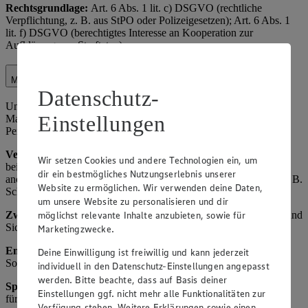
Rechtsgrundlage:
Art. 6 Abs. 1 lit. c) DSGVO (rechtliche
Verpflichtung, z. B. aus StPO oder Polizeigesetzen); Art. 6 Abs. 1
lit. f) DSGVO (berechtigtes Interesse an Kooperation zur
Aufklärung von Straftaten).
Marktorganisation
Datenschutz-
Unter Marktorganisation fallen die interne Organisation des
Einstellungen
Marktbetriebs, einschließlich Lagerverwaltung,
Personaleinsatzplanung und Kundenservice-Optimierung.
Verarbeitete Daten:
Name und Kontaktdaten von Kunden (z. B.
Wir setzen Cookies und andere Technologien ein, um
bei Reservierungen oder Beschwerden), Einkaufsverhalten (z. B.
dir ein bestmögliches Nutzungserlebnis unserer
anonymisierte Statistiken zu Verkaufszahlen), Mitarbeiterdaten (z. B.
Website zu ermöglichen. Wir verwenden deine Daten,
Schichtpläne).
um unsere Website zu personalisieren und dir
Zweck:
Effiziente Betriebsführung, Verbesserung des Angebots und
möglichst relevante Inhalte anzubieten, sowie für
Sicherstellung der Verfügbarkeit von Waren.
Marketingzwecke.
Empfänger:
Interne Abteilungen, ggf. externe Dienstleister für
Deine Einwilligung ist freiwillig und kann jederzeit
Software (z. B. ERP-Systeme als Auftragsverarbeiter).
individuell in den Datenschutz-Einstellungen angepasst
werden. Bitte beachte, dass auf Basis deiner
Speicherdauer
: Bis zum Erreichen des Zwecks, maximal 3 Jahre
Einstellungen ggf. nicht mehr alle Funktionalitäten zur
für Analysen, danach Anonymisierung oder Löschung.
Verfügung stehen. Weitere Erklärungen sowie einen