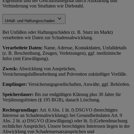
Eigentums und der Geschäftsintegrität durch Aufklärung und
Verhinderung von Straftaten wie Diebstahl.
Unfall- und Haftungsschaden
Bei Unfällen oder Haftungsschäden (z. B. Sturz im Markt)
verarbeiten wir Daten zur Schadensabwicklung.
Verarbeitete Daten:
Name, Adresse, Kontaktdaten, Unfalldetails
(z. B. Beschreibung, Zeugen, Verletzungen), ggf. medizinische
Infos (mit Einwilligung).
Zweck:
Abwicklung von Ansprüchen,
Versicherungsfallbearbeitung und Prävention zukünftiger Vorfälle.
Empfänger:
Versicherungsgesellschaften, Anwälte, ggf. Behörden.
Speicherdauer:
Bis zur endgültigen Klärung plus 30 Jahre für
Verjährungsfristen (§ 195 BGB), danach Löschung.
Rechtsgrundlage:
Art. 6 Abs. 1 lit. f) DSGVO (berechtigtes
Interesse an Schadensabwicklung); bei Gesundheitsdaten Art. 9
Abs. 2 lit. a) DSGVO (Einwilligung) oder lit. f) (Geltendmachung
rechtlicher Ansprüche). Unsere berechtigten Interessen liegen in der
Abwicklung von Schadensersatzansprüchen und