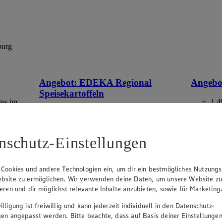
burg
Angebot:
EDEKA Regional
Angebo
Speisekartoffeln
tes im
1.4
Rab
2.49
-17%
-40
Rabattierter Preis von 2.49€ (Insgesamt
-17% Rabatt)
aus Deuts
nschutz-Einstellungen
versch. Kocheigenschaften, aus
Norddeutschland, 2 kg, (1 kg = 1,25)
 Cookies und andere Technologien ein, um dir ein bestmögliches Nutzungs
bsite zu ermöglichen. Wir verwenden deine Daten, um unsere Website z
ieren und dir möglichst relevante Inhalte anzubieten, sowie für Marketin
lligung ist freiwillig und kann jederzeit individuell in den Datenschutz-
gen angepasst werden. Bitte beachte, dass auf Basis deiner Einstellungen