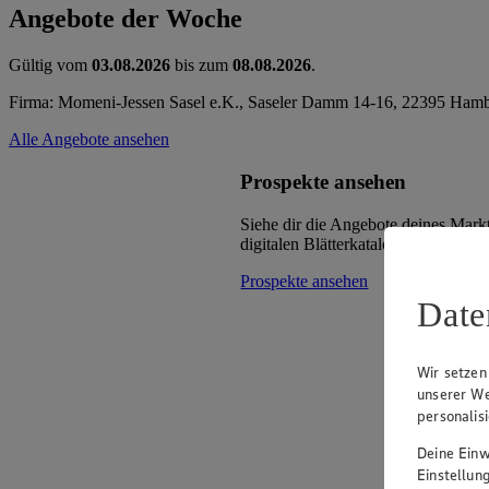
Angebote der Woche
Gültig vom
03.08.2026
bis zum
08.08.2026
.
Firma: Momeni-Jessen Sasel e.K., Saseler Damm 14-16, 22395 Ham
Alle Angebote ansehen
Prospekte ansehen
Siehe dir die Angebote deines Mark
digitalen Blätterkatalog an.
Prospekte ansehen
Date
Wir setzen
unserer We
personalis
Deine Einwi
Einstellun