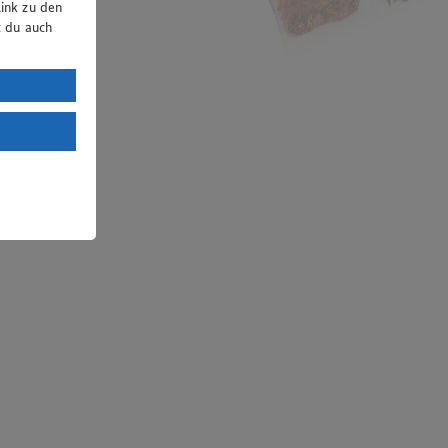
ink zu den
t du auch
uTube:
. a) DSGVO
Land mit
esteht das