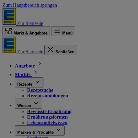
Zum Hauptbereich springen
Zur Startseite
Markt & Angebote
Menü
Zur Startseite
Schließen
Angebote
Märkte
Rezepte
Rezeptsuche
Rezeptsammlungen
Wissen
Bewusste Ernährung
Ernährungsformen
Lebensmittelwissen
Marken & Produkte