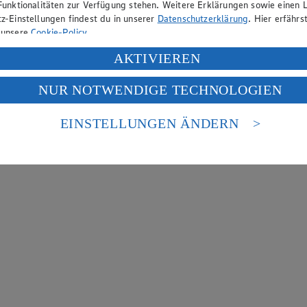
Funktionalitäten zur Verfügung stehen. Weitere Erklärungen sowie einen L
z-Einstellungen findest du in unserer
Datenschutzerklärung
. Hier erfährs
 unsere
Cookie-Policy
.
ung deiner personenbezogenen Daten in den USA durch Facebook und Yo
AKTIVIEREN
f „Aktivieren“ klickst, willigst du im Sinne des Art. 49 Abs. 1 Satz 1 lit
NUR NOTWENDIGE TECHNOLOGIEN
deine Daten in den USA verarbeitet werden. Der EuGH sieht die USA als 
 europäischen Standards nicht angemessenen Datenschutzniveau an. Es b
es Zugriffs durch US-amerikanische Behörden.
EINSTELLUNGEN ÄNDERN
nen zum Herausgeber der Seite findest du im
Impressum