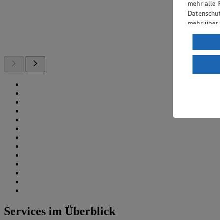
mehr alle 
Datenschut
mehr über
Verarbeit
Wenn du au
ein, dass 
einem nach
Risiko ein
Informatio
Services im Überblick