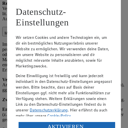
Rechtsgrundlage:
Art. 6 Abs. 1 lit. c) DSGVO (rechtliche
Verpflichtung, z. B. aus StPO oder Polizeigesetzen); Art. 6 Abs. 1
Datenschutz-
lit. f) DSGVO (berechtigtes Interesse an Kooperation zur
Aufklärung von Straftaten).
Einstellungen
Marketing
Wir setzen Cookies und andere Technologien ein, um
dir ein bestmögliches Nutzungserlebnis unserer
Im Rahmen unserer Marketingaktivitäten verarbeiten wir
Website zu ermöglichen. Wir verwenden deine Daten,
personenbezogene Daten, um Kunden über Angebote, Aktionen
um unsere Website zu personalisieren und dir
oder neue Produkte zu informieren. Dies kann postalisch, per E-
Mail, SMS oder über digitale Kanäle erfolgen, sofern eine
möglichst relevante Inhalte anzubieten, sowie für
entsprechende Einwilligung vorliegt oder ein gesetzlicher
Marketingzwecke.
Erlaubnistatbestand gegeben ist.
Deine Einwilligung ist freiwillig und kann jederzeit
Verarbeitete Daten:
Name, Kontaktdaten (z. B. E-Mail-Adresse,
individuell in den Datenschutz-Einstellungen angepasst
Anschrift), Einkaufsverhalten (z. B. bevorzugte Produktkategorien),
werden. Bitte beachte, dass auf Basis deiner
ggf. Geburtsdatum (z. B. für Geburtstagsaktionen).
Einstellungen ggf. nicht mehr alle Funktionalitäten zur
Verfügung stehen. Weitere Erklärungen sowie einen
Zweck:
Kundenbindung, Absatzförderung, zielgerichtete Werbung.
Link zu den Datenschutz-Einstellungen findest du in
Empfänger:
Interne Marketingabteilung, ggf. externe Dienstleister
unserer
Datenschutzerklärung
. Hier erfährst du auch
(z. B. Versanddienstleister, Werbeagenturen) als Auftragsverarbeiter
mehr über unsere
Cookie-Policy
.
gem. Art. 28 DSGVO.
Verarbeitung deiner personenbezogenen Daten in den
AKTIVIEREN