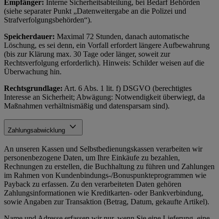
Empfänger:
Interne Sicherheitsabteilung, bei Bedarf Behörden
(siehe separater Punkt „Datenweitergabe an die Polizei und
Strafverfolgungsbehörden“).
Speicherdauer:
Maximal 72 Stunden, danach automatische
Löschung, es sei denn, ein Vorfall erfordert längere Aufbewahrung
(bis zur Klärung max. 30 Tage oder länger, soweit zur
Rechtsverfolgung erforderlich). Hinweis: Schilder weisen auf die
Überwachung hin.
Rechtsgrundlage:
Art. 6 Abs. 1 lit. f) DSGVO (berechtigtes
Interesse an Sicherheit; Abwägung: Notwendigkeit überwiegt, da
Maßnahmen verhältnismäßig und datensparsam sind).
Zahlungsabwicklung
An unseren Kassen und Selbstbedienungskassen verarbeiten wir
personenbezogene Daten, um Ihre Einkäufe zu bezahlen,
Rechnungen zu erstellen, die Buchhaltung zu führen und Zahlungen
im Rahmen von Kundenbindungs-/Bonuspunkteprogrammen wie
Payback zu erfassen. Zu den verarbeiteten Daten gehören
Zahlungsinformationen wie Kreditkarten- oder Bankverbindung,
sowie Angaben zur Transaktion (Betrag, Datum, gekaufte Artikel).
Name und Adresse erfassen wir nur, wenn Sie eine Lieferung, eine