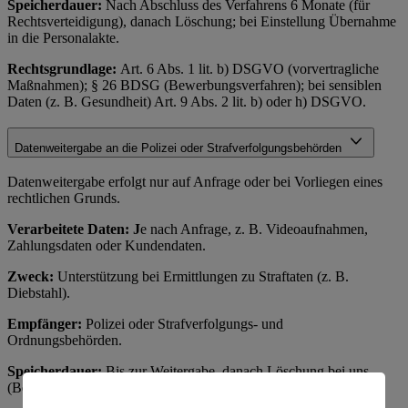
Speicherdauer:
Nach Abschluss des Verfahrens 6 Monate (für
Rechtsverteidigung), danach Löschung; bei Einstellung Übernahme
in die Personalakte.
Rechtsgrundlage:
Art. 6 Abs. 1 lit. b) DSGVO (vorvertragliche
Maßnahmen); § 26 BDSG (Bewerbungsverfahren); bei sensiblen
Daten (z. B. Gesundheit) Art. 9 Abs. 2 lit. b) oder h) DSGVO.
Datenweitergabe an die Polizei oder Strafverfolgungsbehörden
Datenweitergabe erfolgt nur auf Anfrage oder bei Vorliegen eines
rechtlichen Grunds.
Verarbeitete Daten: J
e nach Anfrage, z. B. Videoaufnahmen,
Zahlungsdaten oder Kundendaten.
Zweck:
Unterstützung bei Ermittlungen zu Straftaten (z. B.
Diebstahl).
Empfänger:
Polizei oder Strafverfolgungs- und
Ordnungsbehörden.
Speicherdauer:
Bis zur Weitergabe, danach Löschung bei uns
(Behörden speichern separat).