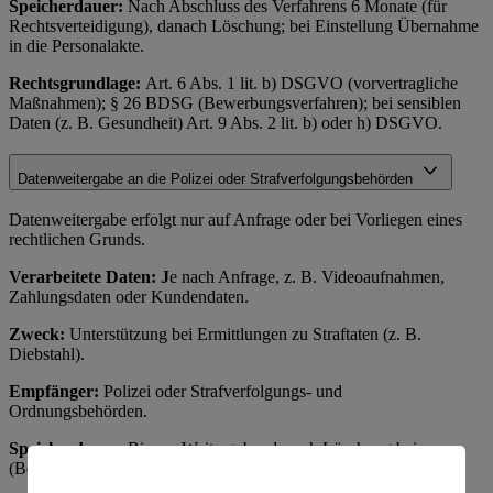
Speicherdauer:
Nach Abschluss des Verfahrens 6 Monate (für
Rechtsverteidigung), danach Löschung; bei Einstellung Übernahme
in die Personalakte.
Rechtsgrundlage:
Art. 6 Abs. 1 lit. b) DSGVO (vorvertragliche
Maßnahmen); § 26 BDSG (Bewerbungsverfahren); bei sensiblen
Daten (z. B. Gesundheit) Art. 9 Abs. 2 lit. b) oder h) DSGVO.
Datenweitergabe an die Polizei oder Strafverfolgungsbehörden
Datenweitergabe erfolgt nur auf Anfrage oder bei Vorliegen eines
rechtlichen Grunds.
Verarbeitete Daten: J
e nach Anfrage, z. B. Videoaufnahmen,
Zahlungsdaten oder Kundendaten.
Zweck:
Unterstützung bei Ermittlungen zu Straftaten (z. B.
Diebstahl).
Empfänger:
Polizei oder Strafverfolgungs- und
Ordnungsbehörden.
Speicherdauer:
Bis zur Weitergabe, danach Löschung bei uns
(Behörden speichern separat).