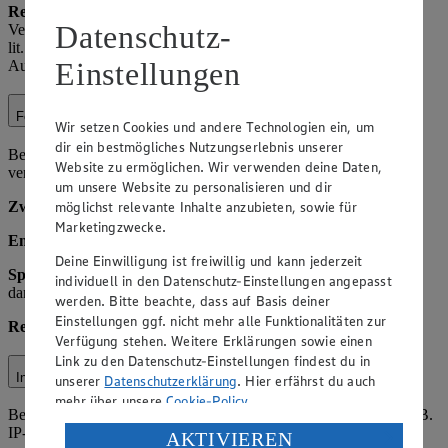
Rechtsgrundlage:
Art. 6 Abs. 1 lit. c) DSGVO (rechtliche
Datenschutz-
Verpflichtung, z. B. aus StPO oder Polizeigesetzen); Art. 6 Abs. 1
lit. f) DSGVO (berechtigtes Interesse an Kooperation zur
Einstellungen
Aufklärung von Straftaten).
Fotoservice
Wir setzen Cookies und andere Technologien ein, um
dir ein bestmögliches Nutzungserlebnis unserer
Bei Nutzung unseres Fotoservices (z. B. Druck von Bildern)
Website zu ermöglichen. Wir verwenden deine Daten,
verarbeiten wir Bilddateien und ggf. Kontaktdaten.
um unsere Website zu personalisieren und dir
Zweck:
Erbringung der Dienstleistung.
möglichst relevante Inhalte anzubieten, sowie für
Marketingzwecke.
Empfänger:
Fotoservice-Dienstleister als Auftragsverarbeiter.
Deine Einwilligung ist freiwillig und kann jederzeit
Speicherdauer:
Bis zur Abholung bzw. Lieferung plus 30 Tage,
individuell in den Datenschutz-Einstellungen angepasst
danach Löschung.
werden. Bitte beachte, dass auf Basis deiner
Einstellungen ggf. nicht mehr alle Funktionalitäten zur
Rechtsgrundlage:
Art. 6 Abs. 1 lit. b) DSGVO.
Verfügung stehen. Weitere Erklärungen sowie einen
Link zu den Datenschutz-Einstellungen findest du in
Internetauftritt
unserer
Datenschutzerklärung
. Hier erfährst du auch
mehr über unsere
Cookie-Policy
.
Beim Besuch unserer Website verarbeiten wir Nutzungsdaten (z. B.
IP-Adresse, Browsertyp, Seitenaufrufe).
Verarbeitung deiner personenbezogenen Daten in den
AKTIVIEREN