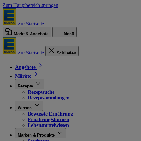
Zum Hauptbereich springen
Zur Startseite
Markt & Angebote
Menü
Zur Startseite
Schließen
Angebote
Märkte
Rezepte
Rezeptsuche
Rezeptsammlungen
Wissen
Bewusste Ernährung
Ernährungsformen
Lebensmittelwissen
Marken & Produkte