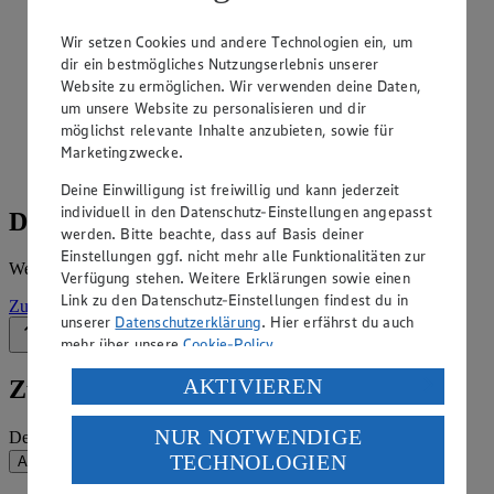
Angebote der Woche im Prospekt
Wir setzen Cookies und andere Technologien ein, um
ansehen
dir ein bestmögliches Nutzungserlebnis unserer
Website zu ermöglichen. Wir verwenden deine Daten,
Siehe dir die Angebote der Woche deines Marktes im
um unsere Website zu personalisieren und dir
digitalen Blätterkatalog an.
möglichst relevante Inhalte anzubieten, sowie für
Marketingzwecke.
Prospekt Meyer_Stade im Browser
Ansehen
Deine Einwilligung ist freiwillig und kann jederzeit
individuell in den Datenschutz-Einstellungen angepasst
Details zum Markt
werden. Bitte beachte, dass auf Basis deiner
Einstellungen ggf. nicht mehr alle Funktionalitäten zur
Weitere Informationen – alles auf einem Blick.
Verfügung stehen. Weitere Erklärungen sowie einen
Link zu den Datenschutz-Einstellungen findest du in
Zur Marktseite
unserer
Datenschutzerklärung
. Hier erfährst du auch
Zurück nach oben
mehr über unsere
Cookie-Policy
.
Verarbeitung deiner personenbezogenen Daten in den
AKTIVIEREN
Zum Newsletter anmelden
USA durch Facebook und YouTube:
NUR NOTWENDIGE
Deine E-Mail-Adresse (Pflichtfeld)
Wenn du auf „Aktivieren“ klickst, willigst du im Sinne
TECHNOLOGIEN
Absenden
des Art. 49 Abs. 1 Satz 1 lit. a) DSGVO ein, dass deine
Daten in den USA verarbeitet werden. Der EuGH sieht