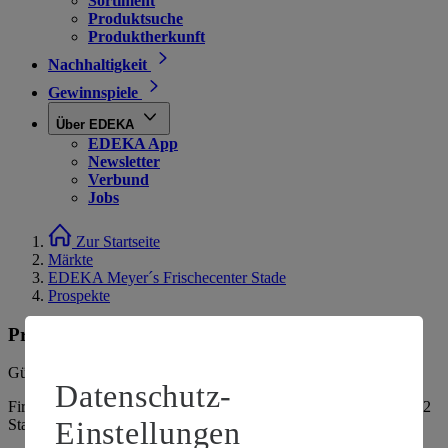
Sortiment
Produktsuche
Produktherkunft
Nachhaltigkeit
Gewinnspiele
Über EDEKA
EDEKA App
Newsletter
Verbund
Jobs
Zur Startseite
Märkte
EDEKA Meyer´s Frischecenter Stade
Prospekte
Prospekte
Gültig vom
10.08.2026
bis zum
15.08.2026
.
Datenschutz-
Firma: Meyer's Frischecenter Stade GmbH, Drosselstieg 77, 21682
Einstellungen
Stade