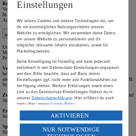
Einstellungen
Rechtsgrundlage:
Art. 6 Abs. 1 lit. c) DSGVO (rechtliche
Verpflichtung, z. B. aus StPO oder Polizeigesetzen); Art. 6 Abs. 1
lit. f) DSGVO (berechtigtes Interesse an Kooperation zur
Aufklärung von Straftaten).
Wir setzen Cookies und andere Technologien ein, um
dir ein bestmögliches Nutzungserlebnis unserer
Website zu ermöglichen. Wir verwenden deine Daten,
Marktorganisation
um unsere Website zu personalisieren und dir
möglichst relevante Inhalte anzubieten, sowie für
Unter Marktorganisation fallen die interne Organisation des
Marketingzwecke.
Marktbetriebs, einschließlich Lagerverwaltung,
Personaleinsatzplanung und Kundenservice-Optimierung.
Deine Einwilligung ist freiwillig und kann jederzeit
individuell in den Datenschutz-Einstellungen angepasst
Verarbeitete Daten:
Name und Kontaktdaten von Kunden (z. B.
werden. Bitte beachte, dass auf Basis deiner
bei Reservierungen oder Beschwerden), Einkaufsverhalten (z. B.
anonymisierte Statistiken zu Verkaufszahlen), Mitarbeiterdaten (z. B.
Einstellungen ggf. nicht mehr alle Funktionalitäten zur
Schichtpläne).
Verfügung stehen. Weitere Erklärungen sowie einen
Link zu den Datenschutz-Einstellungen findest du in
Zweck:
Effiziente Betriebsführung, Verbesserung des Angebots und
unserer
Datenschutzerklärung
. Hier erfährst du auch
Sicherstellung der Verfügbarkeit von Waren.
mehr über unsere
Cookie-Policy
.
Empfänger:
Interne Abteilungen, ggf. externe Dienstleister für
Verarbeitung deiner personenbezogenen Daten in den
AKTIVIEREN
Software (z. B. ERP-Systeme als Auftragsverarbeiter).
USA durch Facebook und YouTube:
Speicherdauer
: Bis zum Erreichen des Zwecks, maximal 3 Jahre
NUR NOTWENDIGE
Wenn du auf „Aktivieren“ klickst, willigst du im Sinne
für Analysen, danach Anonymisierung oder Löschung.