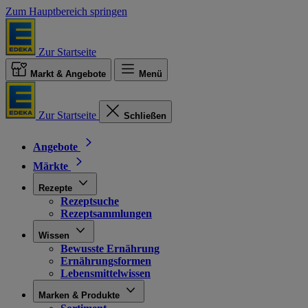
Zum Hauptbereich springen
Zur Startseite
Markt & Angebote
Menü
Zur Startseite
Schließen
Angebote
Märkte
Rezepte
Rezeptsuche
Rezeptsammlungen
Wissen
Bewusste Ernährung
Ernährungsformen
Lebensmittelwissen
Marken & Produkte