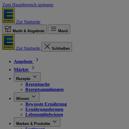
Zum Hauptbereich springen
Zur Startseite
Markt & Angebote
Menü
Zur Startseite
Schließen
Angebote
Märkte
Rezepte
Rezeptsuche
Rezeptsammlungen
Wissen
Bewusste Ernährung
Ernährungsformen
Lebensmittelwissen
Marken & Produkte