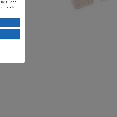
ink zu den
t du auch
uTube:
. a) DSGVO
Land mit
esteht das