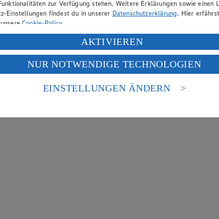
Funktionalitäten zur Verfügung stehen. Weitere Erklärungen sowie einen L
z-Einstellungen findest du in unserer
Datenschutzerklärung
. Hier erfährs
 unsere
Cookie-Policy
.
ung deiner personenbezogenen Daten in den USA durch Facebook und Yo
AKTIVIEREN
f „Aktivieren“ klickst, willigst du im Sinne des Art. 49 Abs. 1 Satz 1 lit
NUR NOTWENDIGE TECHNOLOGIEN
deine Daten in den USA verarbeitet werden. Der EuGH sieht die USA als 
 europäischen Standards nicht angemessenen Datenschutzniveau an. Es b
es Zugriffs durch US-amerikanische Behörden.
EINSTELLUNGEN ÄNDERN
nen zum Herausgeber der Seite findest du im
Impressum