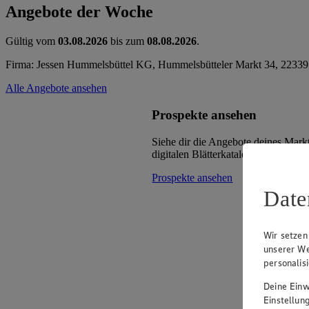
Angebote der Woche
Gültig vom
03.08.2026
bis zum
08.08.2026
.
Firma: Jessen Hummelsbüttel KG, Hummelsbütteler Markt 34, 2233
Alle Angebote ansehen
Prospekte ansehen
Siehe dir die Angebote deines Mark
digitalen Blätterkatalog an.
Prospekte ansehen
Date
Wir setzen
unserer We
personalis
Deine Einwi
Einstellun