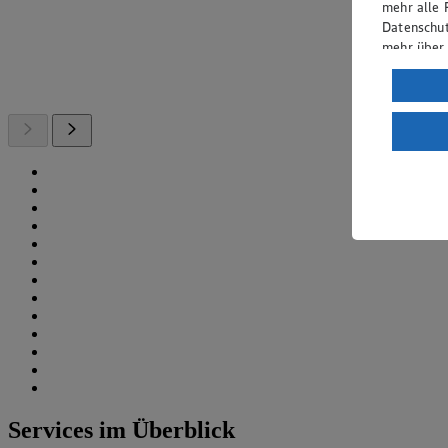
mehr alle 
Datenschut
mehr über
Verarbeit
Wenn du au
ein, dass 
einem nach
Risiko ein
Informatio
Services im Überblick