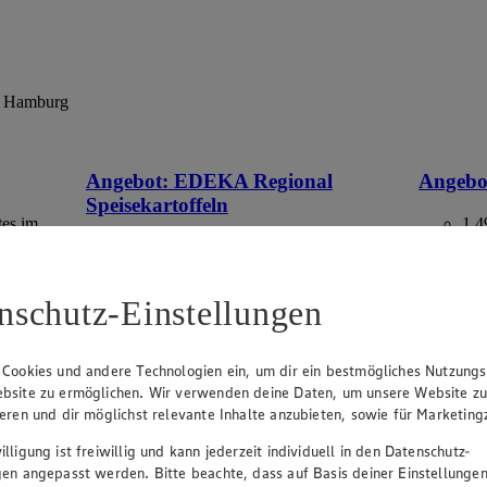
9 Hamburg
Angebot:
EDEKA Regional
Angebo
Speisekartoffeln
tes im
1.4
Rab
2.49
-17%
-40
Rabattierter Preis von 2.49€ (Insgesamt
-17% Rabatt)
aus Deuts
nschutz-Einstellungen
versch. Kocheigenschaften, aus
Norddeutschland, 2 kg, (1 kg = 1,25)
 Cookies und andere Technologien ein, um dir ein bestmögliches Nutzungs
bsite zu ermöglichen. Wir verwenden deine Daten, um unsere Website z
ieren und dir möglichst relevante Inhalte anzubieten, sowie für Marketin
lligung ist freiwillig und kann jederzeit individuell in den Datenschutz-
gen angepasst werden. Bitte beachte, dass auf Basis deiner Einstellungen