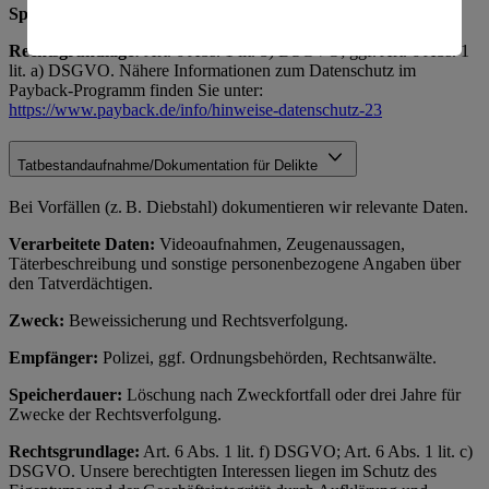
Es besteht das Risiko eines Zugriffs durch US-
Speicherdauer:
Nach Payback-Richtlinien.
amerikanische Behörden.
Rechtsgrundlage:
Art. 6 Abs. 1 lit. b) DSGVO; ggf. Art. 6 Abs. 1
Informationen zum Herausgeber der Seite findest du
lit. a) DSGVO. Nähere Informationen zum Datenschutz im
im
Impressum
Payback-Programm finden Sie unter:
https://www.payback.de/info/hinweise-datenschutz-23
Tatbestandaufnahme/Dokumentation für Delikte
Bei Vorfällen (z. B. Diebstahl) dokumentieren wir relevante Daten.
Verarbeitete Daten:
Videoaufnahmen, Zeugenaussagen,
Täterbeschreibung und sonstige personenbezogene Angaben über
den Tatverdächtigen.
Zweck:
Beweissicherung und Rechtsverfolgung.
Empfänger:
Polizei, ggf. Ordnungsbehörden, Rechtsanwälte.
Speicherdauer:
Löschung nach Zweckfortfall oder drei Jahre für
Zwecke der Rechtsverfolgung.
Rechtsgrundlage:
Art. 6 Abs. 1 lit. f) DSGVO; Art. 6 Abs. 1 lit. c)
DSGVO. Unsere berechtigten Interessen liegen im Schutz des