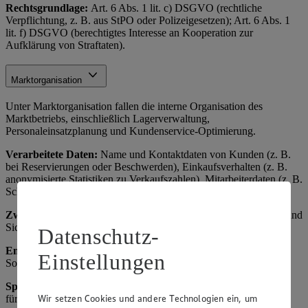
Rechtsgrundlage:
Art. 6 Abs. 1 lit. c) DSGVO (rechtliche
Verpflichtung, z. B. aus StPO oder Polizeigesetzen); Art. 6 Abs. 1
lit. f) DSGVO (berechtigtes Interesse an Kooperation zur
Aufklärung von Straftaten).
Marktorganisation
Unter Marktorganisation fallen die interne Organisation des
Marktbetriebs, einschließlich Lagerverwaltung,
Personaleinsatzplanung und Kundenservice-Optimierung.
Verarbeitete Daten:
Name und Kontaktdaten von Kunden (z. B.
bei Reservierungen oder Beschwerden), Einkaufsverhalten (z. B.
anonymisierte Statistiken zu Verkaufszahlen), Mitarbeiterdaten (z. B.
Schichtpläne).
Zweck:
Effiziente Betriebsführung, Verbesserung des Angebots und
Sicherstellung der Verfügbarkeit von Waren.
Datenschutz-
Empfänger:
Interne Abteilungen, ggf. externe Dienstleister für
Einstellungen
Software (z. B. ERP-Systeme als Auftragsverarbeiter).
Speicherdauer
: Bis zum Erreichen des Zwecks, maximal 3 Jahre
Wir setzen Cookies und andere Technologien ein, um
für Analysen, danach Anonymisierung oder Löschung.