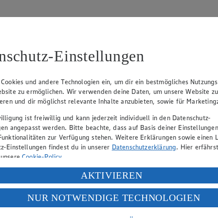
nschutz-Einstellungen
 Cookies und andere Technologien ein, um dir ein bestmögliches Nutzungs
bsite zu ermöglichen. Wir verwenden deine Daten, um unsere Website z
tzbeauftragten:
ieren und dir möglichst relevante Inhalte anzubieten, sowie für Marketin
lligung ist freiwillig und kann jederzeit individuell in den Datenschutz-
gen angepasst werden. Bitte beachte, dass auf Basis deiner Einstellungen
Funktionalitäten zur Verfügung stehen. Weitere Erklärungen sowie einen L
z-Einstellungen findest du in unserer
Datenschutzerklärung
. Hier erfährs
 unsere
Cookie-Policy
.
ung deiner personenbezogenen Daten in den USA durch Facebook und Yo
AKTIVIEREN
f „Aktivieren“ klickst, willigst du im Sinne des Art. 49 Abs. 1 Satz 1 lit
NUR NOTWENDIGE TECHNOLOGIEN
deine Daten in den USA verarbeitet werden. Der EuGH sieht die USA als 
 europäischen Standards nicht angemessenen Datenschutzniveau an. Es b