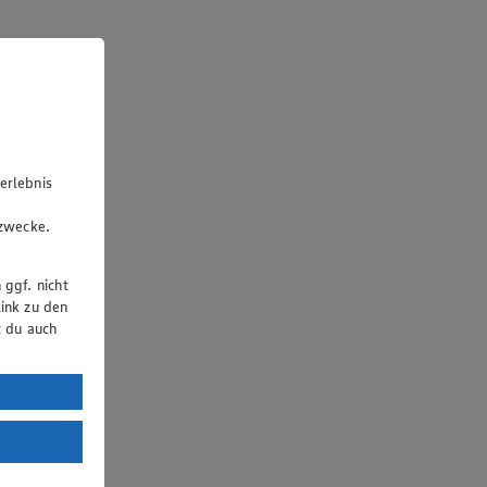
erlebnis
u
gzwecke.
 ggf. nicht
ink zu den
t du auch
uTube:
. a) DSGVO
Land mit
esteht das