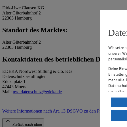
Dirk-Uwe Clausen KG
Alter Güterbahnhof 2
22303 Hamburg
Standort des Marktes:
Date
Alter Güterbahnhof 2
22303 Hamburg
Wir setzen
unserer We
Kontaktdaten des betrieblichen Datenschu
personalis
Deine Einwi
EDEKA Nordwest Stiftung & Co. KG
Einstellun
Datenschutzbeauftragter
mehr alle 
Edekaplatz 1
Datenschut
47445 Moers
mehr über
Mail:
nw_datenschutz@edeka.de
Verarbeit
Wenn du au
Weitere Informationen nach Art. 13 DSGVO zu den Prozessen
.
ein, dass 
einem nach
Zurück nach oben