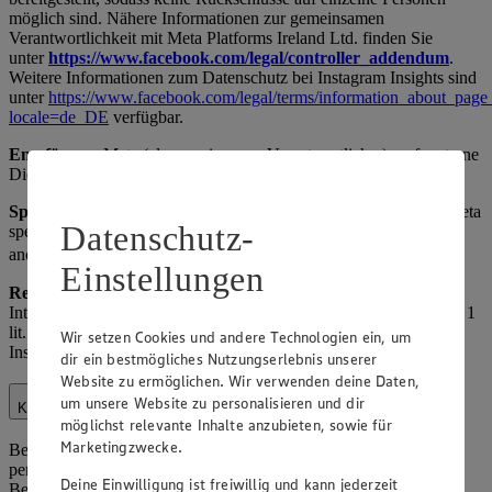
möglich sind. Nähere Informationen zur gemeinsamen
Verantwortlichkeit mit Meta Platforms Ireland Ltd. finden Sie
unter
https://www.facebook.com/legal/controller_addendum
.
Weitere Informationen zum Datenschutz bei Instagram Insights sind
unter
https://www.facebook.com/legal/terms/information_about_page_
locale=de_DE
verfügbar.
Empfänger:
Meta (als gemeinsamer Verantwortlicher), ggf. externe
Dienstleister und Werbeagenturen.
Speicherdauer:
Solange das Profil aktiv ist oder bis Widerruf, Meta
Datenschutz-
speichert nach eigenen Richtlinien. Hinweis: Insights-Daten sind
anonymisiert.
Einstellungen
Rechtsgrundlage:
Art. 6 Abs. 1 lit. f) DSGVO (berechtigtes
Interesse am Betrieb der Social-Media-Präsenz) sowie Art. 6 Abs. 1
lit. a) DSGVO (Einwilligung für personalisierte Werbung über
Wir setzen Cookies und andere Technologien ein, um
Instagram-Einstellungen).
dir ein bestmögliches Nutzungserlebnis unserer
Website zu ermöglichen. Wir verwenden deine Daten,
um unsere Website zu personalisieren und dir
Kundenhotline
möglichst relevante Inhalte anzubieten, sowie für
Marketingzwecke.
Bei Anrufen über unsere Kundenhotline verarbeiten wir
personenbezogene Daten zur Bearbeitung von Anfragen,
Deine Einwilligung ist freiwillig und kann jederzeit
Beschwerden oder Rückmeldungen.