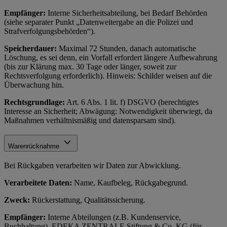
Empfänger:
Interne Sicherheitsabteilung, bei Bedarf Behörden
(siehe separater Punkt „Datenweitergabe an die Polizei und
Strafverfolgungsbehörden“).
Speicherdauer:
Maximal 72 Stunden, danach automatische
Löschung, es sei denn, ein Vorfall erfordert längere Aufbewahrung
(bis zur Klärung max. 30 Tage oder länger, soweit zur
Rechtsverfolgung erforderlich). Hinweis: Schilder weisen auf die
Überwachung hin.
Rechtsgrundlage:
Art. 6 Abs. 1 lit. f) DSGVO (berechtigtes
Interesse an Sicherheit; Abwägung: Notwendigkeit überwiegt, da
Maßnahmen verhältnismäßig und datensparsam sind).
Warenrücknahme
Bei Rückgaben verarbeiten wir Daten zur Abwicklung.
Verarbeitete Daten:
Name, Kaufbeleg, Rückgabegrund.
Zweck:
Rückerstattung, Qualitätssicherung.
Empfänger:
Interne Abteilungen (z.B. Kundenservice,
Buchhaltung), EDEKA ZENTRALE Stiftung & Co. KG (für