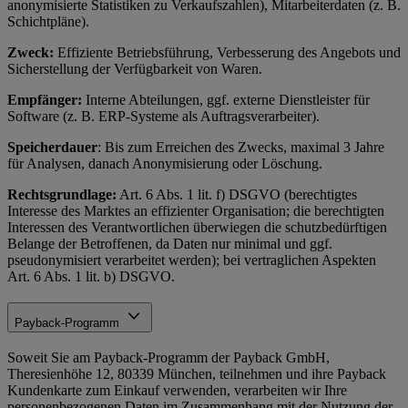
anonymisierte Statistiken zu Verkaufszahlen), Mitarbeiterdaten (z. B.
Schichtpläne).
Zweck:
Effiziente Betriebsführung, Verbesserung des Angebots und
Sicherstellung der Verfügbarkeit von Waren.
Empfänger:
Interne Abteilungen, ggf. externe Dienstleister für
Software (z. B. ERP-Systeme als Auftragsverarbeiter).
Speicherdauer
: Bis zum Erreichen des Zwecks, maximal 3 Jahre
für Analysen, danach Anonymisierung oder Löschung.
Rechtsgrundlage:
Art. 6 Abs. 1 lit. f) DSGVO (berechtigtes
Interesse des Marktes an effizienter Organisation; die berechtigten
Interessen des Verantwortlichen überwiegen die schutzbedürftigen
Belange der Betroffenen, da Daten nur minimal und ggf.
pseudonymisiert verarbeitet werden); bei vertraglichen Aspekten
Art. 6 Abs. 1 lit. b) DSGVO.
Payback-Programm
Soweit Sie am Payback-Programm der Payback GmbH,
Theresienhöhe 12, 80339 München, teilnehmen und ihre Payback
Kundenkarte zum Einkauf verwenden, verarbeiten wir Ihre
personenbezogenen Daten im Zusammenhang mit der Nutzung der