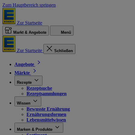
Zum Hauptbereich springen
Zur Startseite
Markt & Angebote
Menü
Zur Startseite
Schließen
Angebote
Märkte
Rezepte
Rezeptsuche
Rezeptsammlungen
Wissen
Bewusste Ernährung
Ernährungsformen
Lebensmittelwissen
Marken & Produkte