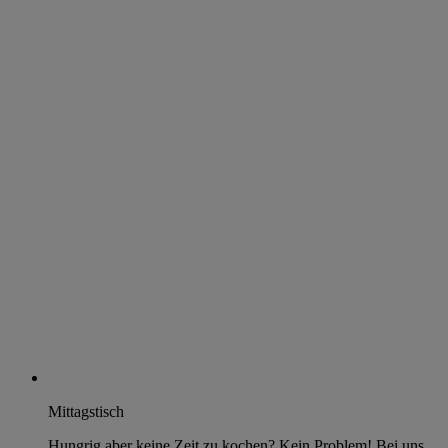
Mittagstisch
Hungrig aber keine Zeit zu kochen? Kein Problem! Bei uns