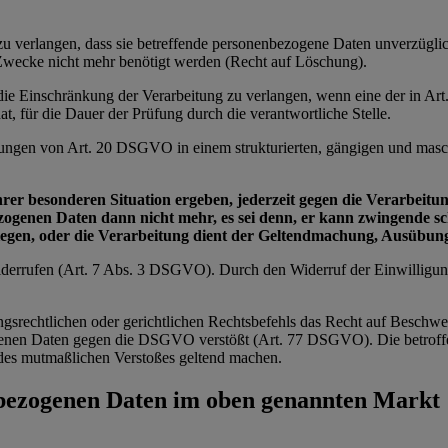
e zu verlangen, dass sie betreffende personenbezogene Daten unverzügl
n Zwecke nicht mehr benötigt werden (Recht auf Löschung).
e die Einschränkung der Verarbeitung zu verlangen, wenn eine der in 
t, für die Dauer der Prüfung durch die verantwortliche Stelle.
zungen von Art. 20 DSGVO in einem strukturierten, gängigen und masch
ihrer besonderen Situation ergeben, jederzeit gegen die Verarbei
bezogenen Daten dann nicht mehr, es sei denn, er kann zwingende 
wiegen, oder die Verarbeitung dient der Geltendmachung, Ausübu
 widerrufen (Art. 7 Abs. 3 DSGVO). Durch den Widerruf der Einwilligu
ngsrechtlichen oder gerichtlichen Rechtsbefehls das Recht auf Beschwe
zogenen Daten gegen die DSGVO verstößt (Art. 77 DSGVO). Die betroffe
ts des mutmaßlichen Verstoßes geltend machen.
nbezogenen Daten im oben genannten Markt