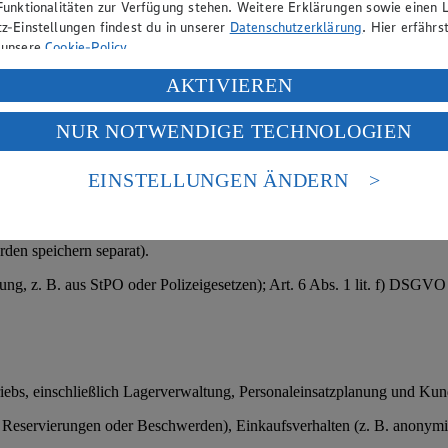
Funktionalitäten zur Verfügung stehen. Weitere Erklärungen sowie einen L
ßnahmen); § 26 BDSG (Bewerbungsverfahren); bei sensiblen Daten (z. 
z-Einstellungen findest du in unserer
Datenschutzerklärung
. Hier erfährs
 unsere
Cookie-Policy
.
ung deiner personenbezogenen Daten in den USA durch Facebook und Yo
AKTIVIEREN
f „Aktivieren“ klickst, willigst du im Sinne des Art. 49 Abs. 1 Satz 1 lit
htlichen Grunds.
NUR NOTWENDIGE TECHNOLOGIEN
deine Daten in den USA verarbeitet werden. Der EuGH sieht die USA als 
ungsdaten oder Kundendaten.
 europäischen Standards nicht angemessenen Datenschutzniveau an. Es b
es Zugriffs durch US-amerikanische Behörden.
EINSTELLUNGEN ÄNDERN
).
nen zum Herausgeber der Seite findest du im
Impressum
den speichern separat).
tung, z. B. aus StPO oder Polizeigesetzen); Art. 6 Abs. 1 lit. f) DSGV
triebs, einschließlich Lagerverwaltung, Personaleinsatzplanung und Ku
servierungen oder Beschwerden), Einkaufsverhalten (z. B. anonymisier