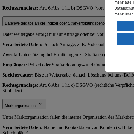
mehr alle 
Rechtsgrundlage:
Art. 6 Abs. 1 lit. b) DSGVO (vorvertragliche Ma
Datenschut
mehr über
Datenweitergabe an die Polizei oder Strafverfolgungsbehörden
Verarbeit
Wenn du au
Datenweitergabe erfolgt nur auf Anfrage oder bei Vorliegen eines rec
ein, dass 
Verarbeitete Daten: J
e nach Anfrage, z. B. Videoaufnahmen, Zahl
einem nach
Risiko ein
Zweck:
Unterstützung bei Ermittlungen zu Straftaten (z. B. Diebstahl
Informatio
Empfänger:
Polizei oder Strafverfolgungs- und Ordnungsbehörden.
Speicherdauer:
Bis zur Weitergabe, danach Löschung bei uns (Behör
Rechtsgrundlage:
Art. 6 Abs. 1 lit. c) DSGVO (rechtliche Verpflich
Straftaten).
Marktorganisation
Unter Marktorganisation fallen die interne Organisation des Marktbe
Verarbeitete Daten:
Name und Kontaktdaten von Kunden (z. B. bei Re
Schichtpläne).