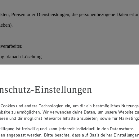
en, Preisen oder Dienstleistungen, die personenbezogene Daten erford
ieben).
verarbeiter.
ung, danach Löschung.
der vorvertragliche Maßnahmen); Art. 6 Abs. 1 lit. f) DSGVO (berechtig
nschutz-Einstellungen
prozesses.
daten, Qualifikationen.
 Cookies und andere Technologien ein, um dir ein bestmögliches Nutzungs
bsite zu ermöglichen. Wir verwenden deine Daten, um unsere Website z
sprächen und Entscheidung über Einstellung.
ieren und dir möglichst relevante Inhalte anzubieten, sowie für Marketin
lligung ist freiwillig und kann jederzeit individuell in den Datenschutz-
gen angepasst werden. Bitte beachte, dass auf Basis deiner Einstellungen
verteidigung), danach Löschung; bei Einstellung Übernahme in die Pe