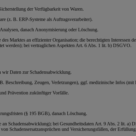
Sicherstellung der Verfügbarkeit von Waren.
ware (z. B. ERP-Systeme als Auftragsverarbeiter).
r Analysen, danach Anonymisierung oder Löschung.
e des Marktes an effizienter Organisation; die berechtigten Interessen
et werden); bei vertraglichen Aspekten Art. 6 Abs. 1 lit. b) DSGVO.
en wir Daten zur Schadensabwicklung.
 B. Beschreibung, Zeugen, Verletzungen), ggf. medizinische Infos (mit 
nd Prävention zukünftiger Vorfälle.
ährungsfristen (§ 195 BGB), danach Löschung.
se an Schadensabwicklung); bei Gesundheitsdaten Art. 9 Abs. 2 lit. a)
 von Schadensersatzansprüchen und Versicherungsfällen, der Erfüllung