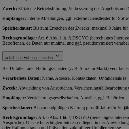
Zweck:
Effiziente Betriebsführung, Verbesserung des Angebots und 
Empfänger:
Interne Abteilungen, ggf. externe Dienstleister für Soft
Speicherdauer
: Bis zum Erreichen des Zwecks, maximal 3 Jahre fü
Rechtsgrundlage:
Art. 6 Abs. 1 lit. f) DSGVO (berechtigtes Interess
Betroffenen, da Daten nur minimal und ggf. pseudonymisiert verarbeit
Unfall- und Haftungsschaden
Bei Unfällen oder Haftungsschäden (z. B. Sturz im Markt) verarbeit
Verarbeitete Daten:
Name, Adresse, Kontaktdaten, Unfalldetails (z.
Zweck:
Abwicklung von Ansprüchen, Versicherungsfallbearbeitung u
Empfänger:
Versicherungsgesellschaften, Anwälte, ggf. Behörden.
Speicherdauer:
Bis zur endgültigen Klärung plus 30 Jahre für Verj
Rechtsgrundlage:
Art. 6 Abs. 1 lit. f) DSGVO (berechtigtes Interes
Ansprüche). Unsere berechtigten Interessen liegen in der Abwicklung
oder Haftungsfragen und Prävention zukünftiger Unfallereignisse.