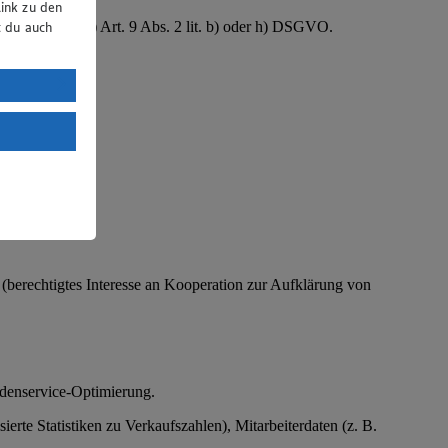
ink zu den
B. Gesundheit) Art. 9 Abs. 2 lit. b) oder h) DSGVO.
t du auch
uTube:
. a) DSGVO
Land mit
esteht das
O (berechtigtes Interesse an Kooperation zur Aufklärung von
ndenservice-Optimierung.
te Statistiken zu Verkaufszahlen), Mitarbeiterdaten (z. B.