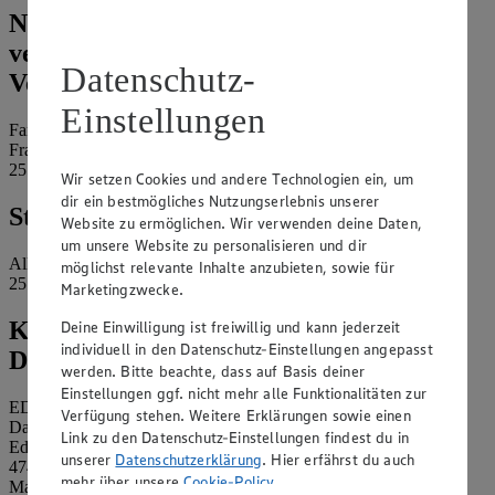
Name und Kontaktdaten der
verantwortlichen Stelle und ggf. deren
Datenschutz-
Vertretung:
Einstellungen
Familie Jensen Handels KG
Fraunhoferstraße 1 c
25524 Itzehoe
Wir setzen Cookies und andere Technologien ein, um
dir ein bestmögliches Nutzungserlebnis unserer
Standort des Marktes:
Website zu ermöglichen. Wir verwenden deine Daten,
um unsere Website zu personalisieren und dir
Alleestraße 6
möglichst relevante Inhalte anzubieten, sowie für
25761 Büsum
Marketingzwecke.
Kontaktdaten des betrieblichen
Deine Einwilligung ist freiwillig und kann jederzeit
individuell in den Datenschutz-Einstellungen angepasst
Datenschutzbeauftragten:
werden. Bitte beachte, dass auf Basis deiner
Einstellungen ggf. nicht mehr alle Funktionalitäten zur
EDEKA Nordwest Stiftung & Co. KG
Verfügung stehen. Weitere Erklärungen sowie einen
Datenschutzbeauftragter
Link zu den Datenschutz-Einstellungen findest du in
Edekaplatz 1
unserer
Datenschutzerklärung
. Hier erfährst du auch
47445 Moers
mehr über unsere
Cookie-Policy
.
Mail:
nw_datenschutz@edeka.de