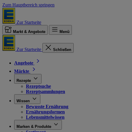
Zum Hauptbereich springen
Zur Startseite
Markt & Angebote
Menü
Zur Startseite
Schließen
Angebote
Märkte
Rezepte
Rezeptsuche
Rezeptsammlungen
Wissen
Bewusste Ernährung
Ernährungsformen
Lebensmittelwissen
Marken & Produkte