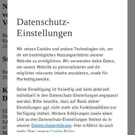
Name und Kontaktdaten der
verantwortlichen Stelle und ggf. deren
Datenschutz-
Vertretung:
Einstellungen
Bernd Märkl
Ratzeburger Allee 127
23562 Lübeck
Wir setzen Cookies und andere Technologien ein, um
dir ein bestmögliches Nutzungserlebnis unserer
Standort des Marktes:
Website zu ermöglichen. Wir verwenden deine Daten,
um unsere Website zu personalisieren und dir
Ratzeburger Allee 127
möglichst relevante Inhalte anzubieten, sowie für
23562 Lübeck
Marketingzwecke.
Kontaktdaten des betrieblichen
Deine Einwilligung ist freiwillig und kann jederzeit
individuell in den Datenschutz-Einstellungen angepasst
Datenschutzbeauftragten:
werden. Bitte beachte, dass auf Basis deiner
Einstellungen ggf. nicht mehr alle Funktionalitäten zur
EDEKA Nordwest Stiftung & Co. KG
Verfügung stehen. Weitere Erklärungen sowie einen
Datenschutzbeauftragter
Link zu den Datenschutz-Einstellungen findest du in
Edekaplatz 1
unserer
Datenschutzerklärung
. Hier erfährst du auch
47445 Moers
mehr über unsere
Cookie-Policy
.
Mail:
nw_datenschutz@edeka.de