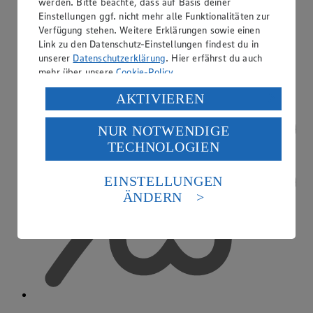
werden. Bitte beachte, dass auf Basis deiner
EDEKA smart
Einstellungen ggf. nicht mehr alle Funktionalitäten zur
Verfügung stehen. Weitere Erklärungen sowie einen
Link zu den Datenschutz-Einstellungen findest du in
unserer
Datenschutzerklärung
. Hier erfährst du auch
mehr über unsere
Cookie-Policy
.
Verarbeitung deiner personenbezogenen Daten in den
AKTIVIEREN
USA durch Facebook und YouTube:
NUR NOTWENDIGE
Wenn du auf „Aktivieren“ klickst, willigst du im Sinne
TECHNOLOGIEN
des Art. 49 Abs. 1 Satz 1 lit. a) DSGVO ein, dass deine
Daten in den USA verarbeitet werden. Der EuGH sieht
die USA als Land mit einem nach europäischen
EINSTELLUNGEN
Standards nicht angemessenen Datenschutzniveau an.
ÄNDERN
Es besteht das Risiko eines Zugriffs durch US-
amerikanische Behörden.
Informationen zum Herausgeber der Seite findest du
im
Impressum