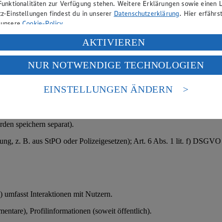
Funktionalitäten zur Verfügung stehen. Weitere Erklärungen sowie einen L
ßnahmen); § 26 BDSG (Bewerbungsverfahren); bei sensiblen Daten (z. 
z-Einstellungen findest du in unserer
Datenschutzerklärung
. Hier erfährs
 unsere
Cookie-Policy
.
ung deiner personenbezogenen Daten in den USA durch Facebook und Yo
AKTIVIEREN
f „Aktivieren“ klickst, willigst du im Sinne des Art. 49 Abs. 1 Satz 1 lit
htlichen Grunds.
NUR NOTWENDIGE TECHNOLOGIEN
deine Daten in den USA verarbeitet werden. Der EuGH sieht die USA als 
ungsdaten oder Kundendaten.
 europäischen Standards nicht angemessenen Datenschutzniveau an. Es b
es Zugriffs durch US-amerikanische Behörden.
EINSTELLUNGEN ÄNDERN
).
nen zum Herausgeber der Seite findest du im
Impressum
den speichern separat).
tung, z. B. aus StPO oder Polizeigesetzen); Art. 6 Abs. 1 lit. f) DSGV
 umfasst Interaktionen mit Nutzern.
ntare), Profilinformationen (soweit öffentlich).