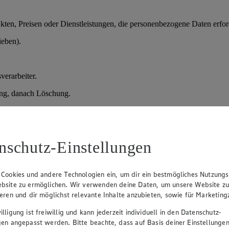
en, Preisen oder Dienstleistungen, die personenbezogene Daten erford
ieben).
verarbeiter.
ung, danach Löschung.
der vorvertragliche Maßnahmen); Art. 6 Abs. 1 lit. f) DSGVO (berechtig
nschutz-Einstellungen
prozesses.
daten, Qualifikationen.
 Cookies und andere Technologien ein, um dir ein bestmögliches Nutzungs
bsite zu ermöglichen. Wir verwenden deine Daten, um unsere Website z
sprächen und Entscheidung über Einstellung.
ieren und dir möglichst relevante Inhalte anzubieten, sowie für Marketin
lligung ist freiwillig und kann jederzeit individuell in den Datenschutz-
gen angepasst werden. Bitte beachte, dass auf Basis deiner Einstellungen
verteidigung), danach Löschung; bei Einstellung Übernahme in die Pe