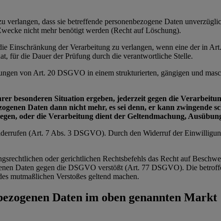
e zu verlangen, dass sie betreffende personenbezogene Daten unverzügl
n Zwecke nicht mehr benötigt werden (Recht auf Löschung).
e die Einschränkung der Verarbeitung zu verlangen, wenn eine der in 
t, für die Dauer der Prüfung durch die verantwortliche Stelle.
zungen von Art. 20 DSGVO in einem strukturierten, gängigen und masch
ihrer besonderen Situation ergeben, jederzeit gegen die Verarbei
bezogenen Daten dann nicht mehr, es sei denn, er kann zwingende 
wiegen, oder die Verarbeitung dient der Geltendmachung, Ausübu
 widerrufen (Art. 7 Abs. 3 DSGVO). Durch den Widerruf der Einwilligu
ngsrechtlichen oder gerichtlichen Rechtsbefehls das Recht auf Beschwe
zogenen Daten gegen die DSGVO verstößt (Art. 77 DSGVO). Die betroffe
ts des mutmaßlichen Verstoßes geltend machen.
nbezogenen Daten im oben genannten Markt