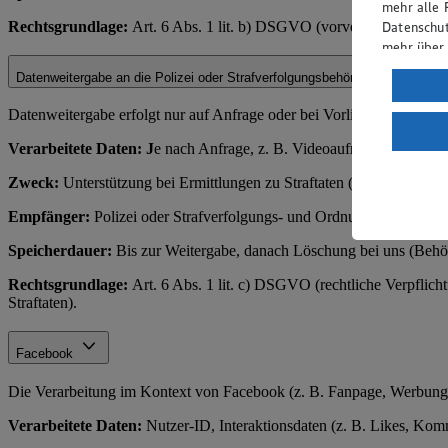
mehr alle 
Rechtsgrundlage:
Art. 6 Abs. 1 lit. b) DSGVO (vorvertragliche Ma
Datenschut
mehr über
Datenweitergabe an die Polizei oder Strafverfolgungsbehörden
Verarbeit
Wenn du au
Datenweitergabe erfolgt nur auf Anfrage oder bei Vorliegen eines rec
ein, dass 
Verarbeitete Daten: J
e nach Anfrage, z. B. Videoaufnahmen, Zahl
einem nach
Risiko ein
Zweck:
Unterstützung bei Ermittlungen zu Straftaten (z. B. Diebstahl
Informatio
Empfänger:
Polizei oder Strafverfolgungs- und Ordnungsbehörden.
Speicherdauer:
Bis zur Weitergabe, danach Löschung bei uns (Behör
Rechtsgrundlage:
Art. 6 Abs. 1 lit. c) DSGVO (rechtliche Verpflich
Straftaten).
Facebook
Die Verarbeitung im Kontext von Facebook (z. B. Fanpage, Werbung)
Verarbeitete Daten:
Nutzer-ID, Interaktionsdaten (z. B. Likes, Komme