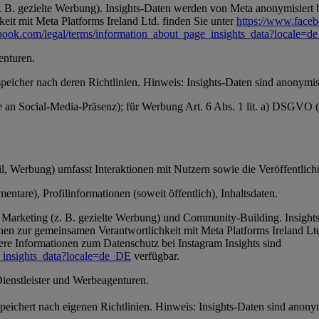
 B. gezielte Werbung). Insights-Daten werden von Meta anonymisiert be
it mit Meta Platforms Ireland Ltd. finden Sie unter
https://www.face
book.com/legal/terms/information_about_page_insights_data?locale=
enturen.
speicher nach deren Richtlinien. Hinweis: Insights-Daten sind anonymisi
se an Social-Media-Präsenz); für Werbung Art. 6 Abs. 1 lit. a) DSGVO
, Werbung) umfasst Interaktionen mit Nutzern sowie die Veröffentlichun
ntare), Profilinformationen (soweit öffentlich), Inhaltsdaten.
Marketing (z. B. gezielte Werbung) und Community-Building. Insights-
en zur gemeinsamen Verantwortlichkeit mit Meta Platforms Ireland Ltd
ere Informationen zum Datenschutz bei Instagram Insights sind
_insights_data?locale=de_DE
verfügbar.
Dienstleister und Werbeagenturen.
 speichert nach eigenen Richtlinien. Hinweis: Insights-Daten sind anon