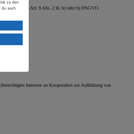
ink zu den
B. Gesundheit) Art. 9 Abs. 2 lit. b) oder h) DSGVO.
t du auch
uTube:
. a) DSGVO
Land mit
esteht das
O (berechtigtes Interesse an Kooperation zur Aufklärung von